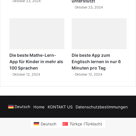
unterstützt
Oktober 23, 2024
Oktober 23, 2024
Die beste Mathe-Lern-
Die beste App zum
App für Kinder in mehr als
Englisch lernen in nur 6
100 Sprachen
Minuten pro Tag
Oktober 12, 2024
Oktober 12, 2024
Deutsch
Home
KONTAKT US
Datenschutzbestimmungen
owers
sms onay
Alanya Airport Transfers
madsalads.com
https://www.salon
Deutsch
Türkçe
(
Türkisch
)