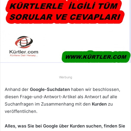
e
u
n
s
e
i
n
e
E
-
M
Werbung
a
Anhand der
Google-Suchdaten
haben wir beschlossen,
i
diesen Frage-und-Antwort-Artikel als Antwort auf alle
l
Suchanfragen im Zusammenhang mit den
Kurden
zu
veröffentlichen.
Alles, was Sie bei Google über Kurden suchen, finden Sie