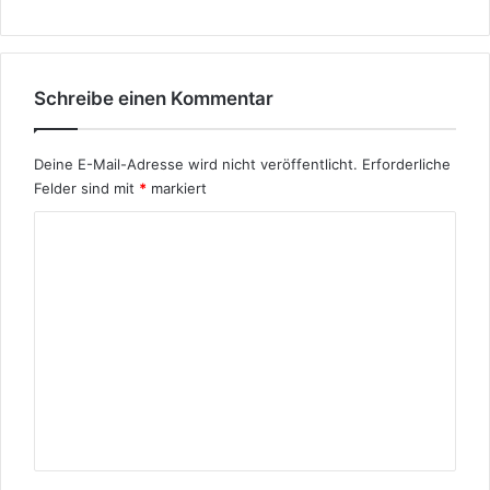
t
i
o
n
Schreibe einen Kommentar
Deine E-Mail-Adresse wird nicht veröffentlicht.
Erforderliche
Felder sind mit
*
markiert
K
o
m
m
e
n
t
a