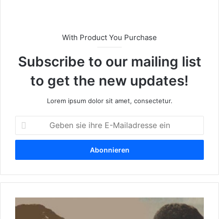
With Product You Purchase
Subscribe to our mailing list
to get the new updates!
Lorem ipsum dolor sit amet, consectetur.
G
e
b
e
n
s
i
e
T
i
ü
h