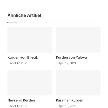
d
e
e
K
r
u
Ähnliche Artikel
-
r
k
d
u
e
l
n
t
?
u
r
e
l
Kurden von Bilecik
Kurden von Yalova
l
April 17, 2021
April 17, 2021
e
A
s
s
i
m
i
Nevsehir Kurden
Karaman Kurden
l
April 17, 2021
April 15, 2021
a