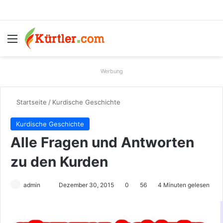
Menü
S
Werbung
Startseite
/
Kurdische Geschichte
Kurdische Geschichte
Alle Fragen und Antworten
zu den Kurden
admin
S
Dezember 30, 2015
0
56
4 Minuten gelesen
e
n
d