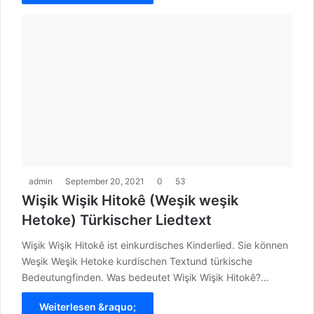
admin
September 20, 2021
0
53
Wişik Wişik Hitokê (Weşik weşik
Hetoke) Türkischer Liedtext
Wişik Wişik Hitokê ist einkurdisches Kinderlied. Sie können
Weşik Weşik Hetoke kurdischen Textund türkische
Bedeutungfinden. Was bedeutet Wişik Wişik Hitokê?…
Weiterlesen &raquo;