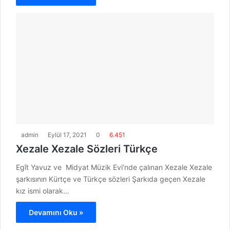
admin
Eylül 17, 2021
0
6.451
Xezale Xezale Sözleri Türkçe
Egît Yavuz ve Midyat Müzik Evi‘nde çalınan Xezale Xezale
şarkısının Kürtçe ve Türkçe sözleri Şarkıda geçen Xezale
kız ismi olarak…
Devamını Oku »