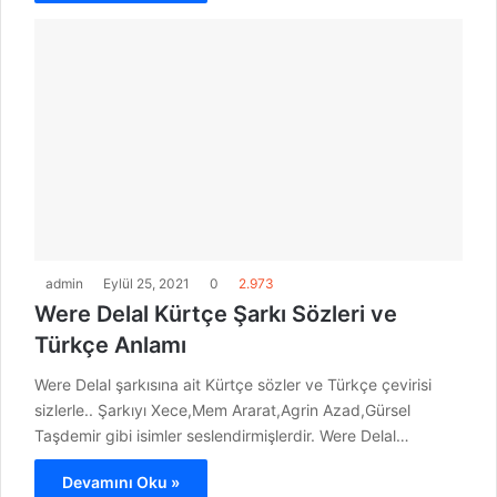
admin
Eylül 25, 2021
0
2.973
Were Delal Kürtçe Şarkı Sözleri ve
Türkçe Anlamı
Were Delal şarkısına ait Kürtçe sözler ve Türkçe çevirisi
sizlerle.. Şarkıyı Xece,Mem Ararat,Agrin Azad,Gürsel
Taşdemir gibi isimler seslendirmişlerdir. Were Delal…
Devamını Oku »