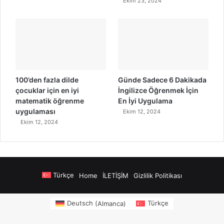
Ekim 23, 2024
100’den fazla dilde
Günde Sadece 6 Dakikada
çocuklar için en iyi
İngilizce Öğrenmek İçin
matematik öğrenme
En İyi Uygulama
uygulaması
Ekim 12, 2024
Ekim 12, 2024
Türkçe
Home
İLETİŞİM
Gizlilik Politikası
n Siteler
https://www.salonyjardinlospinos.com/
https://ocean.lighthou
Deutsch
(
Almanca
)
Türkçe