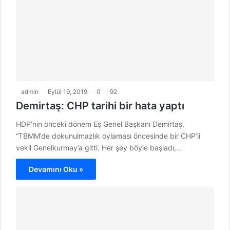
admin
Eylül 19, 2019
0
92
Demirtaş: CHP tarihi bir hata yaptı
HDP’nin önceki dönem Eş Genel Başkanı Demirtaş,
“TBMM’de dokunulmazlık oylaması öncesinde bir CHP’li
vekil Genelkurmay’a gitti. Her şey böyle başladı,…
Devamını Oku »