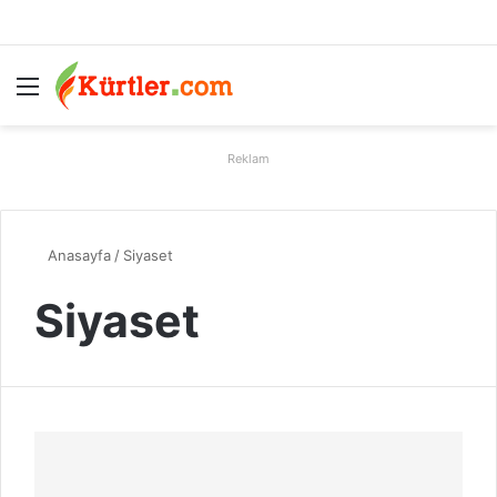
Menü
A
Reklam
Anasayfa
/
Siyaset
Siyaset