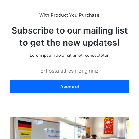
With Product You Purchase
Subscribe to our mailing list
to get the new updates!
Lorem ipsum dolor sit amet, consectetur.
E
-
P
o
s
t
a
a
A
d
n
r
ı
e