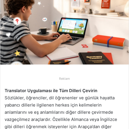
-
p
o
s
t
a
g
ö
n
d
e
Reklam
r
m
Translator Uygulaması ile Tüm Dilleri Çevirin
e
Sözlükler, öğrenciler, dil öğrenenler ve günlük hayatta
k
yabancı dillerle ilgilenen herkes için kelimelerin
anlamlarını ve eş anlamlılarını diğer dillere çevirmede
vazgeçilmez araçlardır. Özellikle Almanca veya İngilizce
gibi dilleri öğrenmek isteyenler için Arapça’dan diğer