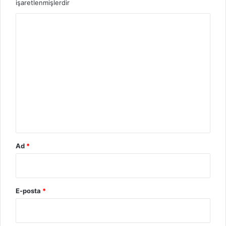
işaretlenmişlerdir
Y
o
r
u
m
*
Ad
*
E-posta
*