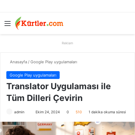
Menü
A
Reklam
Anasayfa
/
Google Play uygulamaları
Google Play uygulamaları
Translator Uygulaması ile
Tüm Dilleri Çevirin
admin
B
Ekim 24, 2024
0
510
1 dakika okuma süresi
i
r
e