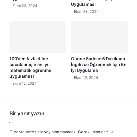
Uygulaması
l
Ekim 23, 2024
a
Ekim 23, 2024
m
a
s
ı
100’den fazla dilde
Günde Sadece 6 Dakikada
çocuklar için en iyi
İngilizce Öğrenmek İçin En
matematik öğrenme
İyi Uygulama
uygulaması
Ekim 12, 2024
Ekim 12, 2024
Bir yanıt yazın
E-posta adresiniz yayınlanmayacak.
Gerekli alanlar
*
ile