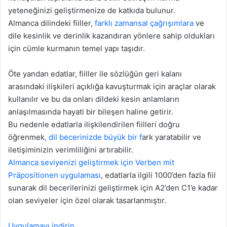
yeteneğinizi geliştirmenize de katkıda bulunur.
Almanca dilindeki fiiller,
farklı zamansal çağrışımlara
ve
dile kesinlik ve derinlik kazandıran yönlere sahip oldukları
için cümle kurmanın temel yapı taşıdır.
Öte yandan edatlar, fiiller ile sözlüğün geri kalanı
arasındaki ilişkileri açıklığa kavuşturmak için araçlar olarak
kullanılır ve bu da onları dildeki kesin anlamların
anlaşılmasında hayati bir bileşen haline getirir.
Bu nedenle edatlarla ilişkilendirilen fiilleri doğru
öğrenmek
, dil becerinizde büyük bir f
ark yaratabilir ve
iletişiminizin verimliliğini artırabilir.
Almanca seviyenizi geliştirmek için Verben mit
Präpositionen uygulaması
, edatlarla ilgili 1000’den fazla fiil
sunarak dil becerilerinizi geliştirmek için A2’den C1’e kadar
olan seviyeler için özel olarak tasarlanmıştır.
Uygulamayı indirin