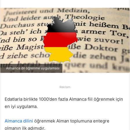
r
e
-
p
o
s
t
a
g
ö
Almanca dil öğrenme uygulaması
n
d
e
Reklam
r
Edatlarla birlikte 1000’den fazla Almanca fiil öğrenmek için
m
en iyi uygulama.
e
k
Almanca dilini
öğrenmek Alman toplumuna entegre
olmanın ilk adımıdır.