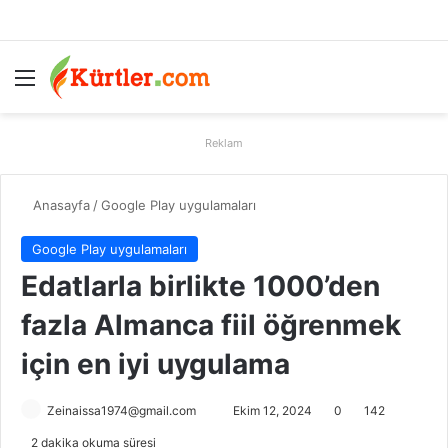
Menü
A
Reklam
Anasayfa
/
Google Play uygulamaları
Google Play uygulamaları
Edatlarla birlikte 1000’den
fazla Almanca fiil öğrenmek
için en iyi uygulama
Zeinaissa1974@gmail.com
B
Ekim 12, 2024
0
142
i
2 dakika okuma süresi