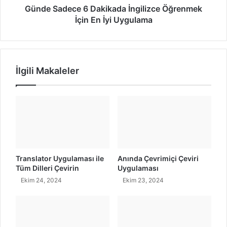
z
c
Günde Sadece 6 Dakikada İngilizce Öğrenmek
l
e
İçin En İyi Uygulama
a
6
k
D
e
a
l
k
İlgili Makaleler
i
i
m
k
e
a
y
d
i
a
ö
İ
ğ
n
r
g
e
i
Translator Uygulaması ile
Anında Çevrimiçi Çeviri
n
l
Tüm Dilleri Çevirin
Uygulaması
m
i
Ekim 24, 2024
Ekim 23, 2024
e
z
k
c
i
e
ç
Ö