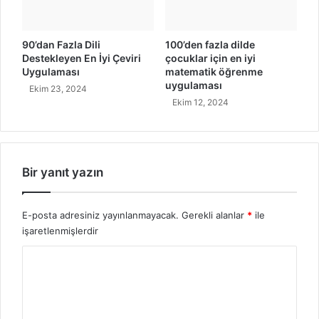
i
ğ
n
r
e
e
90’dan Fazla Dili
100’den fazla dilde
n
n
Destekleyen En İyi Çeviri
çocuklar için en iyi
i
m
Uygulaması
matematik öğrenme
y
e
uygulaması
Ekim 23, 2024
i
k
Ekim 12, 2024
u
İ
y
ç
g
i
u
n
l
E
Bir yanıt yazın
a
n
m
İ
a
E-posta adresiniz yayınlanmayacak.
Gerekli alanlar
*
ile
y
i
işaretlenmişlerdir
U
Y
y
g
o
u
r
l