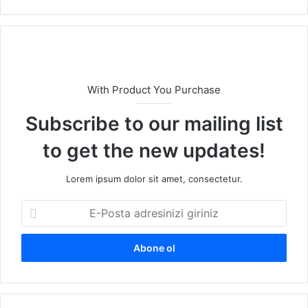
With Product You Purchase
Subscribe to our mailing list
to get the new updates!
Lorem ipsum dolor sit amet, consectetur.
E
-
P
o
s
t
a
a