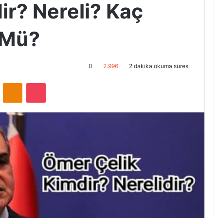
ir? Nereli? Kaç
 Mü?
0
2.996
2 dakika okuma süresi
ontakte
Odnoklassniki
Pocket