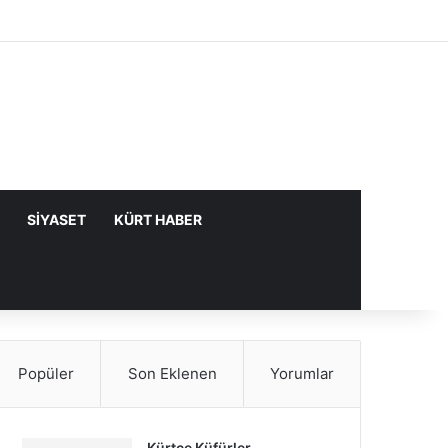
Facebook
X
YouTube
Instagram
Kayıt Ol
Rastgele Makale
Kenar Bölme
SIYASET
KÜRT HABER
Popüler
Son Eklenen
Yorumlar
Kürtçe Küfürler