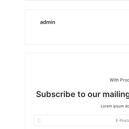
admin
We
b
sit
esi
With Pro
Subscribe to our mailing
Lorem ipsum dol
E
-