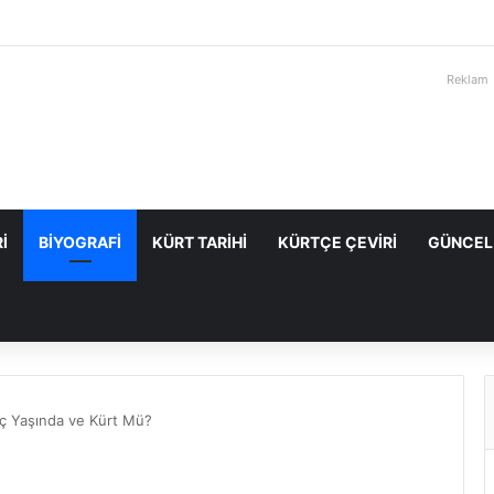
Reklam
I
BIYOGRAFI
KÜRT TARIHI
KÜRTÇE ÇEVIRI
GÜNCEL
aç Yaşında ve Kürt Mü?