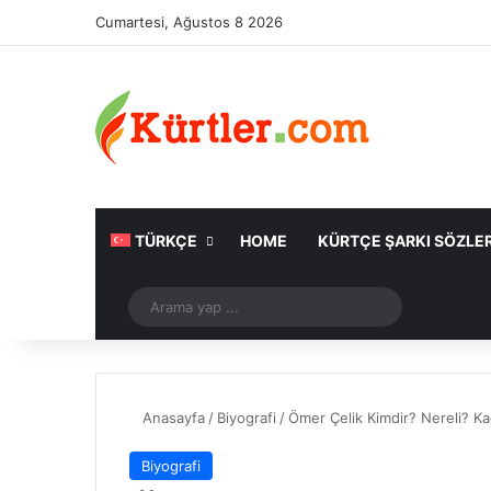
Cumartesi, Ağustos 8 2026
TÜRKÇE
HOME
KÜRTÇE ŞARKI SÖZLER
Rastgele Makale
Arama
yap
...
Anasayfa
/
Biyografi
/
Ömer Çelik Kimdir? Nereli? K
Biyografi