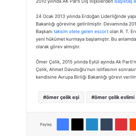
2010 yılında AK Parti Dış İlişkilerden
Başiktaş 
24 Ocak 2013 yılında Erdoğan Liderliğinde yapı
Bakanlığı görevine getirilmiştir. Devamında 20
Başkanı
taksim otele gelen escort
olan R. T. 
yeni hükümet kurmaya başlamıştır. Bu anlamda 
olarak görev almıştır.
Ömer Çelik, 2015 yılında Eylül ayında Ak Parti
Çelik, Ahmet Davutoğlu’nun istifasının sonrası
kendisine Avrupa Birliği Bakanlığı görevi verilmi
ömer çelik eşi
ömer çelik evlimi
Facebook
X
LinkedIn
Tumblr
Pinterest
Paylaş