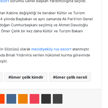
escort
sorumlu Genel Başkan Yardımcılığına seçildi.
lan Kabine değişikliği ile beraber Kültür ve Turizm
14 yılında Başbakan ve aynı zamanda Ak Parti’nin Genel
Erdoğan Cumhurbaşkanı seçilmiş ve Ahmet Davutoğlu
Ömer Çelik bir kez daha Kültür ve Turizm Bakanı
’nin Sözcüsü olarak
mecidiyeköy rus escort
atanmıştır.
nda Binali Yıldırım’a verilen hükümet kurma görevinde
ştir.
ömer çelik kimdir
ömer çelik nereli
Reddit
VKontakte
Odnoklassniki
Pocket
E-Posta ile paylaş
Yazdır