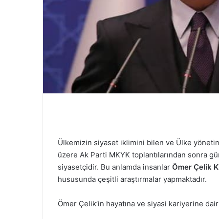
e
r
m
e
k
Ülkemizin siyaset iklimini bilen ve Ülke yöneti
üzere Ak Parti MKYK toplantılarından sonra g
siyasetçidir. Bu anlamda insanlar
Ömer Çelik K
hususunda çeşitli araştırmalar yapmaktadır.
Ömer Çelik’in hayatına ve siyasi kariyerine dair 