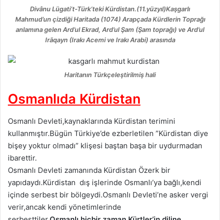
Divânu Lügati’t-Türk’teki Kürdistan.(11.yüzyıl)Kaşgarlı
Mahmud’un çizdiği Haritada (1074) Arapçada Kürdlerin Toprağı
anlamına gelen Ard’ul Ekrad, Ard’ul Şam (Şam toprağı) ve Ard’ul
Irāqayn (Irakı Acemi ve Irakı Arabi) arasında
Haritanın Türkçeleştirilmiş hali
Osmanlıda Kürdistan
Osmanlı Devleti,kaynaklarında Kürdistan terimini
kullanmıştır.Bügün Türkiye’de ezberletilen ”Kürdistan diye
bişey yoktur olmadı” klişesi baştan başa bir uydurmadan
ibarettir.
Osmanlı Devleti zamanında Kürdistan Özerk bir
yapıdaydı.Kürdistan dış işlerinde Osmanlı’ya bağlı,kendi
içinde serbest bir bölgeydi.Osmanlı Devleti’ne asker vergi
verir,ancak kendi yönetimlerinde
serbesttiler.
Osmanlı hiçbir zaman Kürtler’in diline