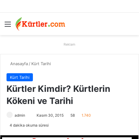
Menü
A
Reklam
Anasayfa
/
Kürt Tarihi
Kürt Tarihi
Kürtler Kimdir? Kürtlerin
Kökeni ve Tarihi
admin
B
Kasım 30, 2015
58
1.740
i
4 dakika okuma süresi
r
e