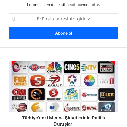
Lorem ipsum dolor sit amet, consectetur.
E
-
P
o
s
t
a
a
T
d
ü
r
r
e
k
s
i
i
y
n
e
i
'
z
d
i
e
Türkiye'deki Medya Şirketlerinin Politik
g
k
i
Duruşları