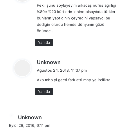
Pekii şunu söylüyeyim arkadaş nüfüs agırlıgı
i
%80e %20 kürtlerin lehine olsaydıda türkler
k
bunların yaptıgının çeyregini yapsaydı bu
i
dedigin olurdu hemde dünyanın gözü
:
önünde..
Yanıtla
d
Unknown
e
Ağustos 24, 2018, 11:37 pm
d
Akp mhp yi gecti fark atti mhp ye ircilikta
i
k
Yanıtla
i
:
d
Unknown
e
Eylül 29, 2016, 6:11 pm
d