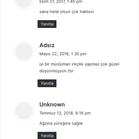
Ekim 21, 2017, 1:45 pm
d
sana helal olsun çok haklısın
i
k
Yanıtla
i
:
d
Adsız
e
Mayıs 22, 2018, 1:30 pm
d
iyi bir müslüman ırkçılık yapmaz çok güzel
i
düşünmüşsün tbr
k
i
Yanıtla
:
d
Unknown
e
Temmuz 13, 2018, 8:16 pm
d
Ağzına yüreğine sağlık
i
k
Yanıtla
i