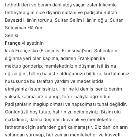
fethettikleri ve benim dâhi ateş saçan zafer kılıcımla
fetheylediğim nice diyarın sultanı ve padişahı Sultan
Bayezıd Hân’ın torunu, Sultan Selim Hân’ın oğlu, Sultan
Süleyman Hân’ım.
Sen ki,
Françe
vilayetinin
kralı Françesko (François, Fransuva)’sun. Sultanların
sığınma yeri olan kapıma, adamın Frankipan ile
mektup gönderip, memleketinizin düşman istilâsına
uğradığını, hâlen hapiste olduğunuzu bildirip, kurtulmanız
hususunda bu taraftan yardım ve medet istida
etmişsiniz (istemişsiniz). Her ne ki demiş iseniz benim
yüksek katıma arz olunup, teferruatıyla öğrendim.
Padişahların mağlup olması ve hapsolması tuhaf değildir.
Gönlünüzü hoş tutup, hatırınızı incitmeyiniz. Bizim ulu
ecdadımız, daima düşmanı kovmak ve memleketler
fethetmek için seferden geri kalmamıştır. Biz dahi onların
yolundan yürüyüp, her zaman memleketler ve kuvvetli