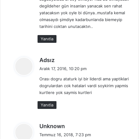
degildeher gün insanları yanacak sen rahat
yatacaksın yok oyle bi dünya..mustafa kemal
olmasaydı şimdiye kadarbunlarıda biemeyip
tarihini coktan unutacaktın..
Yanıtla
d
Adsız
e
Aralık 17, 2016, 10:20 pm
d
Orası dogru ataturk iyi bir liderdi ama yaptiklari
i
dogrulardan cok hatalari vardi soykirim yapmis
k
kurtlere yok saymis kurtleri
i
:
Yanıtla
d
Unknown
e
Temmuz 16, 2018, 7:23 pm