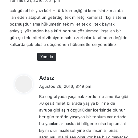
Temmuz 21, 2016, 7:51 pm
d
çok güzel bir yazı kürt – türk kardeşliğini kendisini zorla ata
i
ilan eden ataput'un getirdiği tek milletçi kemalist ırkçı sistemi
k
bozmuşdur ama hükümetin tek millet,tek dil,tek bayrak
i
anlayışı yüzünden hala kürt sorunu çözülemedi inşallah bir
:
gün şu tek milletçi zihniyete sahip zorbalar tarafından değilde
kalkarda çok uluslu düşününen hükümetlerce yönetiliriz
Yanıtla
d
Adsız
e
Ağustos 26, 2016, 8:49 pm
d
Bu cografyada yaşamak zordur ne amerika gibi
i
70 çesit millet bi arada yaşıya bilir ne de
k
avrupa gibi aşırı özgürlükler icerisinde olunur
i
her gün terörle yaşayan bir toplum var ortada
:
bu yapılanlar baska bi bölgede olsa toplumsal
kıyım olur maalesef yine de insanlar biraz
sagduyuluda bi sey olmuyor haa bu olmayacak