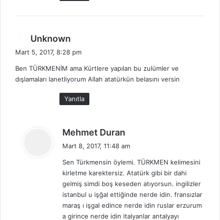
:
d
Unknown
e
Mart 5, 2017, 8:28 pm
d
Ben TÜRKMENİM ama Kürtlere yapılan bu zulümler ve
i
dışlamaları lanetliyorum Allah atatürkün belasını versin
k
i
Yanıtla
:
d
Mehmet Duran
e
Mart 8, 2017, 11:48 am
d
Sen Türkmensin öylemi. TÜRKMEN kelimesini
i
kirletme karektersiz. Atatürk gibi bir dahi
k
gelmiş simdi boş keseden atıyorsun. ingilizler
i
istanbul u işğal ettiğinde nerde idin. fransızlar
:
maraş ı işgal edince nerde idin ruslar erzurum
a girince nerde idin italyanlar antalyayı