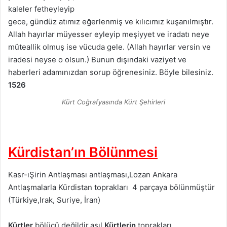
kaleler fetheyleyip
gece, gündüz atımız eğerlenmiş ve kılıcımız kuşanılmıştır.
Allah hayırlar müyesser eyleyip meşiyyet ve iradatı neye
müteallik olmuş ise vücuda gele. (Allah hayırlar versin ve
iradesi neyse o olsun.) Bunun dışındaki vaziyet ve
haberleri adamınızdan sorup öğrenesiniz. Böyle bilesiniz.
1526
Kürt Coğrafyasında Kürt Şehirleri
Kürdistan’ın Bölünmesi
Kasr-ıŞirin Antlaşması antlaşması,Lozan Ankara
Antlaşmalarla Kürdistan toprakları 4 parçaya bölünmüştür
(Türkiye,Irak, Suriye, İran)
Kürtler
bölücü değildir,asıl
Kürtlerin
toprakları