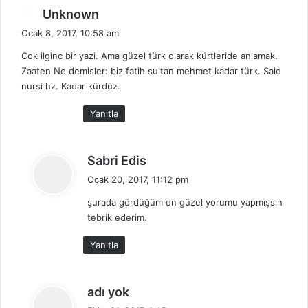
d
Unknown
e
Ocak 8, 2017, 10:58 am
d
Cok ilginc bir yazi. Ama güzel türk olarak kürtleride anlamak.
i
Zaaten Ne demisler: biz fatih sultan mehmet kadar türk. Said
k
nursi hz. Kadar kürdüz.
i
:
Yanıtla
d
Sabri Edis
e
Ocak 20, 2017, 11:12 pm
d
şurada gördüğüm en güzel yorumu yapmışsın
i
tebrik ederim.
k
i
Yanıtla
:
d
adı yok
e