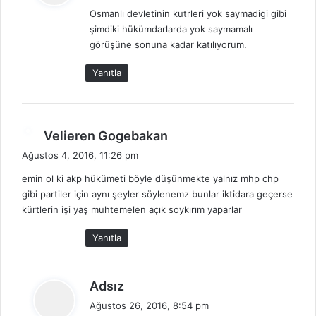
d
Osmanlı devletinin kutrleri yok saymadigi gibi
i
şimdiki hükümdarlarda yok saymamalı
k
görüşüne sonuna kadar katılıyorum.
i
:
Yanıtla
d
Velieren Gogebakan
e
Ağustos 4, 2016, 11:26 pm
d
emin ol ki akp hükümeti böyle düşünmekte yalnız mhp chp
i
gibi partiler için aynı şeyler söylenemz bunlar iktidara geçerse
k
kürtlerin işi yaş muhtemelen açık soykırım yaparlar
i
:
Yanıtla
d
Adsız
e
Ağustos 26, 2016, 8:54 pm
d