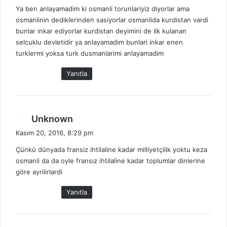
Ya ben anlayamadim ki osmanli torunlariyiz diyorlar ama
i
osmanlinin dediklerinden sasiyorlar osmanlida kurdistan vardi
k
bunlar inkar ediyorlar kurdistan deyimini de ilk kulanan
i
selcuklu devletidir ya anlayamadim bunlari inkar enen
:
turklermi yoksa turk dusmanlarimi anlayamadim
Yanıtla
d
Unknown
e
Kasım 20, 2016, 8:29 pm
d
Çünkü dünyada fransiz ihtilaline kadar milliyetçilik yoktu keza
i
osmanli da da oyle fransız ihtilaline kadar toplumlar dinlerine
k
göre ayrilirlardi
i
:
Yanıtla