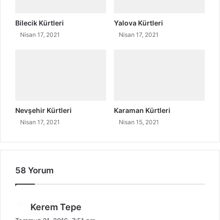
u
i
k
t
l
Bilecik Kürtleri
Yalova Kürtleri
i
a
Nisan 17, 2021
Nisan 17, 2021
k
r
D
ı
u
D
r
e
u
v
ş
l
l
e
Nevşehir Kürtleri
Karaman Kürtleri
a
t
Nisan 17, 2021
Nisan 15, 2021
r
l
ı
e
r
58 Yorum
d
Kerem Tepe
e