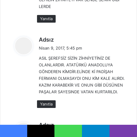
LERDE
Yanıtla
d
Adsız
e
Nisan 9, 2017, 5:45 pm
d
ASIL ŞEREFSİZ SİZİN ZİHNİYETİNİZ DE
i
OLANLARDIR. ATATÜRKÜ ANADOLUYA
k
GÖNDEREN KİMDİR.ELİNDE Kİ PADİŞAH
i
FERMANI OLMASAYDI ONU KİM KALE ALIRDI.
:
KAZIM KARABEKİR VE ONUN GİBİ DÜSÜNEN
PAŞALAR SAYESINDE VATAN KURTARILDI.
Yanıtla
d
Adsız
e
Nisan 25, 2017, 4:14 pm