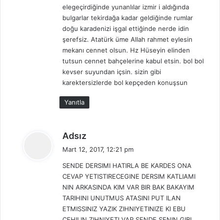
elegeçirdiğinde yunanlılar izmir i aldığında
bulgarlar tekirdağa kadar geldiğinde rumlar
doğu karadenizi işgal ettiğinde nerde idin
şerefsiz. Atatürk üme Allah rahmet eylesin
mekanı cennet olsun. Hz Hüseyin elinden
tutsun cennet bahçelerine kabul etsin. bol bol
kevser suyundan içsin. sizin gibi
karektersizlerde bol kepçeden konuşsun
Yanıtla
d
Adsız
e
Mart 12, 2017, 12:21 pm
d
SENDE DERSIMI HATIRLA BE KARDES ONA
i
CEVAP YETISTIRECEGINE DERSIM KATLIAMI
k
NIN ARKASINDA KIM VAR BIR BAK BAKAYIM
i
TARIHINI UNUTMUS ATASINI PUT ILAN
:
ETMISSINIZ YAZIK ZIHNIYETINIZE KI EBU
CEHILIN ZIHNIYETI VAR SENDE SENIN GIBI