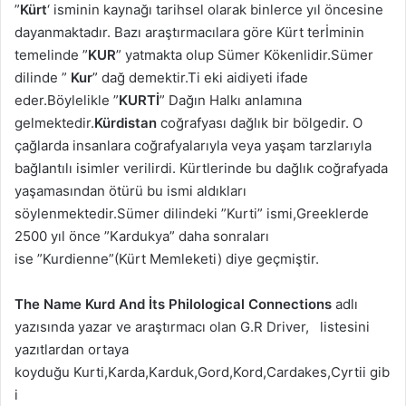
”
Kürt
‘ isminin kaynağı tarihsel olarak binlerce yıl öncesine
dayanmaktadır. Bazı araştırmacılara göre Kürt terİminin
temelinde ”
KUR
” yatmakta olup Sümer Kökenlidir.Sümer
dilinde ”
Kur
” dağ demektir.Ti eki aidiyeti ifade
eder.Böylelikle ”
KURTİ
” Dağın Halkı anlamına
gelmektedir.
Kürdistan
coğrafyası dağlık bir bölgedir. O
çağlarda insanlara coğrafyalarıyla veya yaşam tarzlarıyla
bağlantılı isimler verilirdi. Kürtlerinde bu dağlık coğrafyada
yaşamasından ötürü bu ismi aldıkları
söylenmektedir.Sümer dilindeki ”Kurti” ismi,Greeklerde
2500 yıl önce ”Kardukya” daha sonraları
ise ”Kurdienne”(Kürt Memleketi) diye geçmiştir.
The Name Kurd And İts Philological Connections
adlı
yazısında yazar ve araştırmacı olan G.R Driver, listesini
yazıtlardan ortaya
koyduğu Kurti,Karda,Karduk,Gord,Kord,Cardakes,Cyrtii gib
i