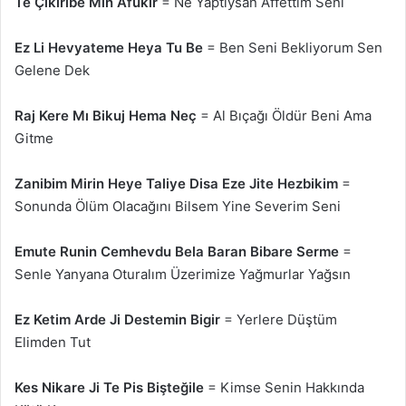
Te Çikiribe Min Afukir
= Ne Yaptıysan Affettim Seni
Ez Li Hevyateme Heya Tu Be
= Ben Seni Bekliyorum Sen
Gelene Dek
Raj Kere Mı Bikuj Hema Neç
= Al Bıçağı Öldür Beni Ama
Gitme
Zanibim Mirin Heye Taliye Disa Eze Jite Hezbikim
=
Sonunda Ölüm Olacağını Bilsem Yine Severim Seni
Emute Runin Cemhevdu Bela Baran Bibare Serme
=
Senle Yanyana Oturalım Üzerimize Yağmurlar Yağsın
Ez Ketim Arde Ji Destemin Bigir
= Yerlere Düştüm
Elimden Tut
Kes Nikare Ji Te Pis Bişteğile
= Kimse Senin Hakkında