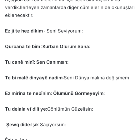
verdik.İlerleyen zamanlarda diğer cümlelerin de okunuşları
eklenecektir.
Ez ji te hez dikim
: Seni Seviyorum:
Qurbana te bim :Kurban Olurum Sana:
Tu canê minî: Sen Canımsın:
Te bi malê dinyayê nadim
:Seni Dünya malına değişmem
Ez mirina te nebînim: Ölümünü Görmeyeyim:
Tu delala vî dilî ye:
Gönlümün Güzelisin:
Şewq dide:
Işık Saçıyorsun: