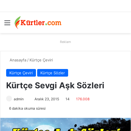
Menü
A
Reklam
Anasayfa
/
Kürtçe Çeviri
Kürtçe Çeviri
Kürtçe Sözler
Kürtçe Sevgi Aşk Sözleri
admin
B
Aralık 23, 2015
14
176.008
i
6 dakika okuma süresi
r
e
-