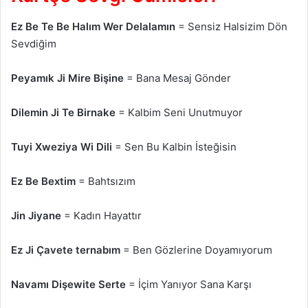
Ez Be Te Be Halım Wer Delalamın
= Sensiz Halsizim Dön
Sevdiğim
Peyamık Ji Mire Bişine
= Bana Mesaj Gönder
Dilemin Ji Te Birnake
= Kalbim Seni Unutmuyor
Tuyi Xweziya Wi Dili
= Sen Bu Kalbin İsteğisin
Ez Be Bextim
= Bahtsızım
Jin Jiyane
= Kadın Hayattır
Ez Ji Çavete ternabım
= Ben Gözlerine Doyamıyorum
Navamı Dişewite Serte
= İçim Yanıyor Sana Karşı