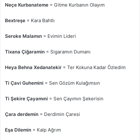
Neçe Kurbanateme
= Gitme Kurbanın Olayım
Bextreşe
= Kara Bahtlı
Seroke Malamın
= Evimin Lideri
Tixana Çiğaramin
= Sigaramın Dumanı
Heya Behna Xedanatekir
= Ter Kokuna Kadar Özledim
Ti Çavi Guhemini
= Sen Gözüm Kulağımsın
Ti Şekire Çayamıni
= Sen Çayımın Şekerisin
Çara derdemin
= Derdimin Çaresi
Eşa Dilemin
= Kalp Ağrım