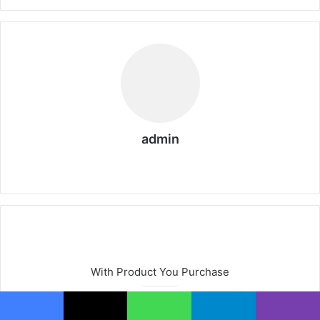
admin
We
b
sit
esi
With Product You Purchase
Subscribe to our mailing list