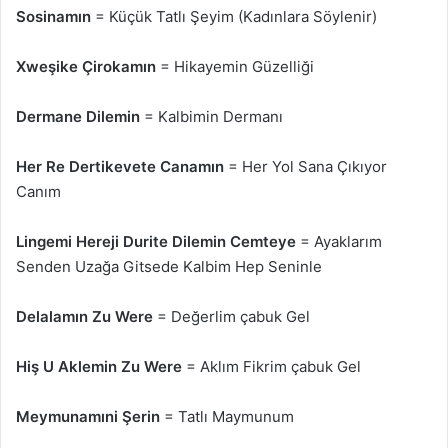
Sosinamın
= Küçük Tatlı Şeyim (Kadınlara Söylenir)
Xweşike Çirokamın
= Hikayemin Güzelliği
Dermane Dilemin
= Kalbimin Dermanı
Her Re Dertikevete Canamın
= Her Yol Sana Çıkıyor
Canım
Lingemi Hereji Durite Dilemin Cemteye
= Ayaklarım
Senden Uzağa Gitsede Kalbim Hep Seninle
Delalamın Zu Were
= Değerlim çabuk Gel
Hiş U Aklemin Zu Were
= Aklım Fikrim çabuk Gel
Meymunamıni Şerin
= Tatlı Maymunum