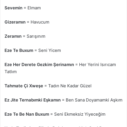
Sevemin
= Elmam
Gizeramın
= Havucum
Zeramın
= Sarışınım
Eze Te Buxum
= Seni Yicem
Eze Her Derete Gezkim Şerinamın
= Her Yerini Isırıcam
Tatlım
Tahmate Çi Xweşe
= Tadın Ne Kadar Güzel
Ez Jite Ternabımki Eşkamın
= Ben Sana Doyamamki Aşkım
Eze Te Be Nan Buxum
= Seni Ekmeksiz Yiyeceğim