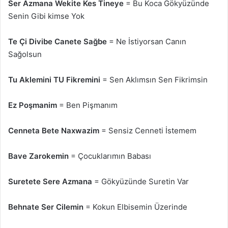
Ser Azmana Wekite Kes Tineye
= Bu Koca Gökyüzünde
Senin Gibi kimse Yok
Te Çi Divibe Canete Sağbe
= Ne İstiyorsan Canın
Sağolsun
Tu Aklemini TU Fikremini
= Sen Aklımsın Sen Fikrimsin
Ez Poşmanim
= Ben Pişmanım
Cenneta Bete Naxwazim
= Sensiz Cenneti İstemem
Bave Zarokemin
= Çocuklarımın Babası
Suretete Sere Azmana
= Gökyüzünde Suretin Var
Behnate Ser Cilemin
= Kokun Elbisemin Üzerinde