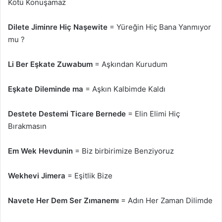
Kötü Konuşamaz
Dilete Jiminre Hiç Naşewite
= Yüreğin Hiç Bana Yanmıyor
mu ?
Li Ber Eşkate Zuwabum
= Aşkından Kurudum
Eşkate Dileminde ma
= Aşkın Kalbimde Kaldı
Destete Destemi Ticare Bernede
= Elin Elimi Hiç
Bırakmasın
Em Wek Hevdunin
= Biz birbirimize Benziyoruz
Wekhevi Jimera
= Eşitlik Bize
Navete Her Dem Ser Zımanemı
= Adın Her Zaman Dilimde