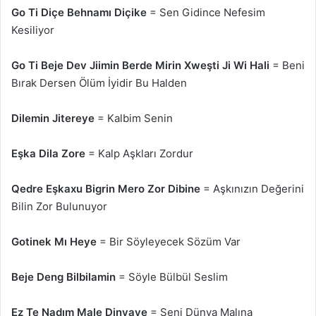
Go Ti Diçe Behnamı Diçike
= Sen Gidince Nefesim
Kesiliyor
Go Ti Beje Dev Jiimin Berde Mirin Xweşti Ji Wi Hali
= Beni
Bırak Dersen Ölüm İyidir Bu Halden
Dilemin Jitereye
= Kalbim Senin
Eşka Dila Zore
= Kalp Aşkları Zordur
Qedre Eşkaxu Bigrin Mero Zor Dibine
= Aşkınızın Değerini
Bilin Zor Bulunuyor
Gotinek Mı Heye
= Bir Söyleyecek Sözüm Var
Beje Deng Bilbilamin
= Söyle Bülbül Seslim
Ez Te Nadım Male Dinyaye
= Seni Dünya Malına