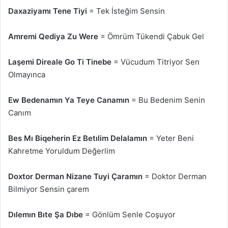
Daxaziyamı Tene Tiyi
= Tek İsteğim Sensin
Amremi Qediya Zu Were
= Ömrüm Tükendi Çabuk Gel
Laşemi Direale Go Ti Tinebe
= Vücudum Titriyor Sen
Olmayınca
Ew Bedenamın Ya Teye Canamın
= Bu Bedenim Senin
Canım
Bes Mı Biqeherin Ez Betılim Delalamın
= Yeter Beni
Kahretme Yoruldum Değerlim
Doxtor Derman Nizane Tuyi Çaramın
= Doktor Derman
Bilmiyor Sensin çarem
Dılemın Bıte Şa Dıbe
= Gönlüm Senle Coşuyor