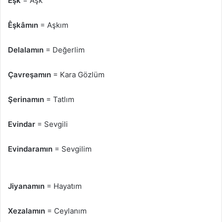
Êşk
= Aşk
Êşkâmın
= Aşkım
Delalamın
= Değerlim
Çavreşamın
= Kara Gözlüm
Şerinamın
= Tatlım
Evindar
= Sevgili
Evindaramın
= Sevgilim
Jiyanamın
= Hayatım
Xezalamın
= Ceylanım