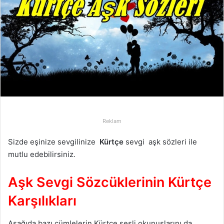
p
o
s
t
a
g
ö
n
d
e
Reklam
r
m
Sizde eşinize sevgilinize
Kürtçe
sevgi aşk sözleri ile
e
mutlu edebilirsiniz.
k
Aşk Sevgi Sözcüklerinin Kürtçe
Karşılıkları
Aşağıda bazı cümlelerin Kürtçe sesli okunuşlarını da