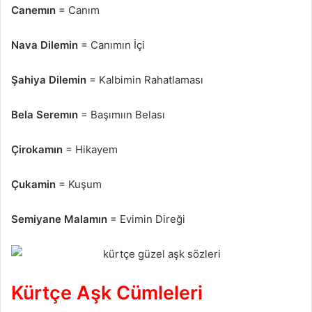
Canemın
= Canım
Nava Dilemin
= Canımın İçi
Şahiya Dilemin
= Kalbimin Rahatlaması
Bela Seremın
= Başımıın Belası
Çirokamın
= Hikayem
Çukamin
= Kuşum
Semiyane Malamın
= Evimin Direği
Kürtçe Aşk Cümleleri