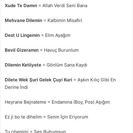
Xude Te Damın
= Allah Verdi Seni Bana
Mehvane Dilemin
= Kalbimin Misafiri
Dest U Lingemin
= Elim Ayağım
Bevil Gizeramın
= Havuç Burunlum
Dilemin Ketiiyete
= Gönlüm Sana Kaydı
Dilete Wek Şuri Gelek Çuyi Kuri
= Aşkın Kılıç Gibi En
Derine İndi
Heyrane Bejnateme = Endamına (Boy, Pos) Aşığım
Ez ji bo te dihelim = Senin İçin Eriyorum
Tu rıhemini = Sen Ruhumsun