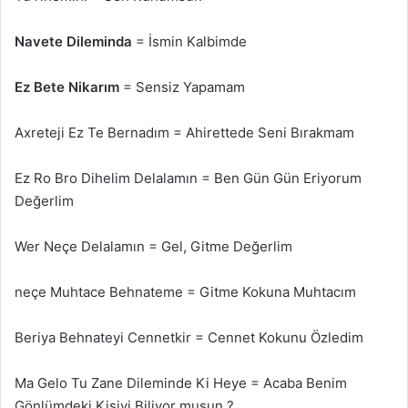
Navete Dileminda
= İsmin Kalbimde
Ez Bete Nikarım
= Sensiz Yapamam
Axreteji Ez Te Bernadım = Ahirettede Seni Bırakmam
Ez Ro Bro Dihelim Delalamın = Ben Gün Gün Eriyorum
Değerlim
Wer Neçe Delalamın = Gel, Gitme Değerlim
neçe Muhtace Behnateme = Gitme Kokuna Muhtacım
Beriya Behnateyi Cennetkir = Cennet Kokunu Özledim
Ma Gelo Tu Zane Dileminde Ki Heye = Acaba Benim
Gönlümdeki Kişiyi Biliyor musun ?