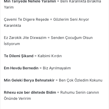
Min Tariyede Nehele Yaramın
= Beni Karanlıkta Bırakma
Yarim
Çavemi Te Digere Reşede = Gözlerim Seni Arıyor
Karanlıkta
Ez Zarokik Jite Dixwazim = Senden Çocuğum Olsun
İstiyorum
Te Dilemi Şikand
= Kalbimi Kırdın
Em Hevdu Bernedin
= Biz Ayrılmayalım
Min Geleki Berya Behnatekir
= Ben Çok Özledim Kokunu
Rıhexu eze ber diletede Bidim
= Ruhumu Senin canının
Önünde Veririm