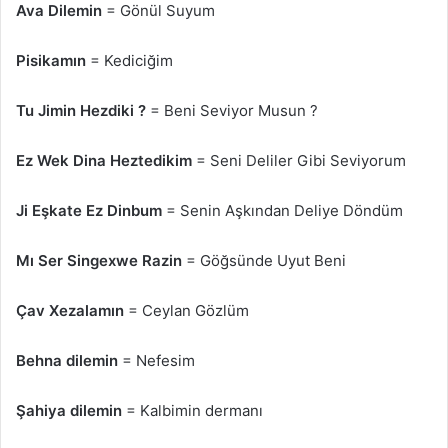
Ava Dilemin
= Gönül Suyum
Pisikamın
= Kediciğim
Tu Jimin Hezdiki ?
= Beni Seviyor Musun ?
Ez Wek Dina Heztedikim
= Seni Deliler Gibi Seviyorum
Ji Eşkate Ez Dinbum
= Senin Aşkından Deliye Döndüm
Mı Ser Singexwe Razin
= Göğsünde Uyut Beni
Çav Xezalamın
= Ceylan Gözlüm
Behna dilemin
= Nefesim
Şahiya dilemin
= Kalbimin dermanı