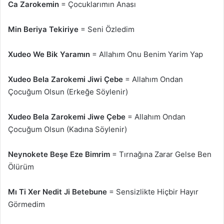
Ca Zarokemin
= Çocuklarımın Anası
Min Beriya Tekiriye
= Seni Özledim
Xudeo We Bik Yaramın
= Allahım Onu Benim Yarim Yap
Xudeo Bela Zarokemi Jiwi Çebe
= Allahım Ondan
Çocuğum Olsun (Erkeğe Söylenir)
Xudeo Bela Zarokemi Jiwe Çebe
= Allahım Ondan
Çocuğum Olsun (Kadına Söylenir)
Neynokete Beşe Eze Bimrim
= Tırnağına Zarar Gelse Ben
Ölürüm
Mı Ti Xer Nedit Ji Betebune
= Sensizlikte Hiçbir Hayır
Görmedim