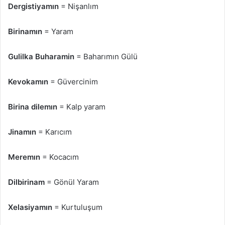
Dergistiyamın
= Nişanlım
Birinamın
= Yaram
Gulilka Buharamin
= Baharımın Gülü
Kevokamın
= Güvercinim
Birina dilemın
= Kalp yaram
Jinamın
= Karıcım
Meremın
= Kocacım
Dilbirinam
= Gönül Yaram
Xelasiyamın
= Kurtuluşum