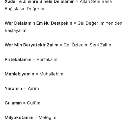
Xude Te Jiminre Bihele Delalamın
= Allah Seni Bana
Bağışlasın Değerlim
Wer Delalamın Em Nu Destpekin
= Gel Değerlim Yeniden
Başlayalım
Wer Min Beryatekir Zalım
= Gel Özledim Seni Zalim
Pırtekalamın
= Portakalım
Mahlebiyamın
= Muhallebim
Yaramın
= Yarim
Gulamın
= Gülüm
Milyaketamin
= Meleğim