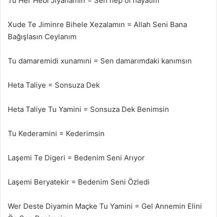
Tu Her Hebi Jiyanamın = Sen hep ol hayatım
Xude Te Jiminre Bihele Xezalamın = Allah Seni Bana
Bağışlasın Ceylanım
Tu damaremidi xunamıni = Sen damarımdaki kanımsın
Heta Taliye = Sonsuza Dek
Heta Taliye Tu Yamini = Sonsuza Dek Benimsin
Tu Kederamini = Kederimsin
Laşemi Te Digeri = Bedenim Seni Arıyor
Laşemi Beryatekir = Bedenim Seni Özledi
Wer Deste Diyamin Maçke Tu Yamini = Gel Annemin Elini