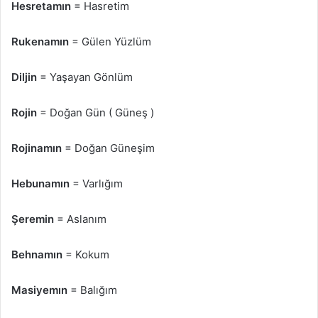
Hesretamın
= Hasretim
Rukenamın
= Gülen Yüzlüm
Diljin
= Yaşayan Gönlüm
Rojin
= Doğan Gün ( Güneş )
Rojinamın
= Doğan Güneşim
Hebunamın
= Varlığım
Şeremin
= Aslanım
Behnamın
= Kokum
Masiyemın
= Balığım