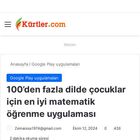
Menü
A
Reklam
Anasayfa
/
Google Play uygulamaları
Google Play uygulamaları
100’den fazla dilde çocuklar
için en iyi matematik
öğrenme uygulaması
Zeinaissa1974@gmail.com
B
Ekim 12, 2024
0
426
i
2 dakika okuma süresi