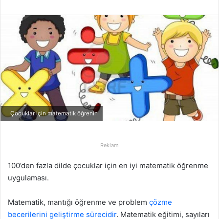
r
e
-
p
o
s
t
a
g
ö
Çocuklar için matematik öğrenin
n
d
Reklam
e
r
100’den fazla dilde çocuklar için en iyi matematik öğrenme
m
uygulaması.
e
k
Matematik, mantığı öğrenme ve problem
çözme
becerilerini geliştirme sürecidir
. Matematik eğitimi, sayıları