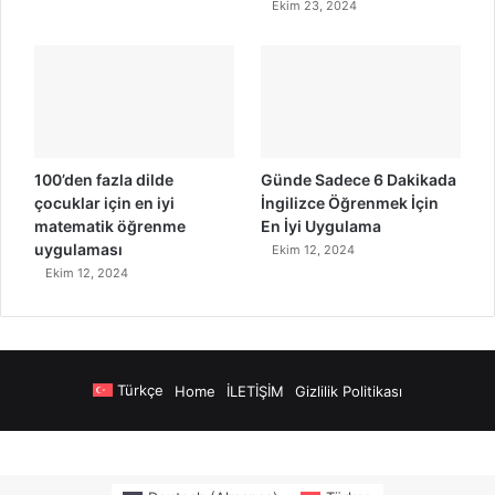
Ekim 23, 2024
100’den fazla dilde
Günde Sadece 6 Dakikada
çocuklar için en iyi
İngilizce Öğrenmek İçin
matematik öğrenme
En İyi Uygulama
uygulaması
Ekim 12, 2024
Ekim 12, 2024
Türkçe
Home
İLETİŞİM
Gizlilik Politikası
tps://www.salonyjardinlospinos.com/
https://ocean.lighthousesuitesinn