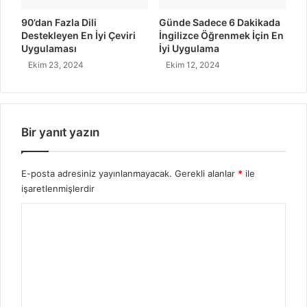
y
e
90’dan Fazla Dili
Günde Sadece 6 Dakikada
i
v
Destekleyen En İyi Çeviri
İngilizce Öğrenmek İçin En
U
i
Uygulaması
İyi Uygulama
y
r
Ekim 23, 2024
Ekim 12, 2024
g
i
u
U
l
y
a
g
m
u
Bir yanıt yazın
a
l
a
m
E-posta adresiniz yayınlanmayacak.
Gerekli alanlar
*
ile
a
işaretlenmişlerdir
s
Y
ı
o
r
u
m