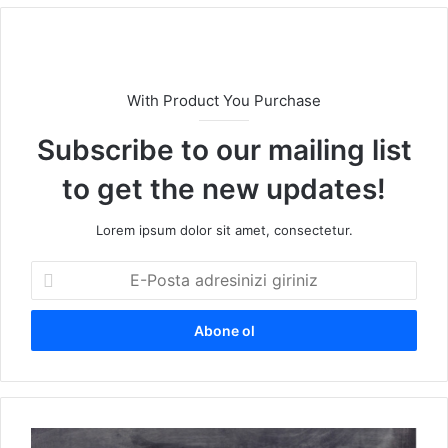
With Product You Purchase
Subscribe to our mailing list
to get the new updates!
Lorem ipsum dolor sit amet, consectetur.
E
-
P
o
s
t
a
a
G
d