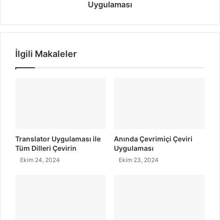
g
a
Uygulaması
i
D
l
i
i
l
z
i
İlgili Makaleler
c
D
e
e
Ö
s
ğ
t
r
e
e
k
n
l
m
e
e
y
Translator Uygulaması ile
Anında Çevrimiçi Çeviri
k
e
Tüm Dilleri Çevirin
Uygulaması
İ
n
Ekim 24, 2024
Ekim 23, 2024
ç
E
i
n
n
İ
E
y
n
i
İ
Ç