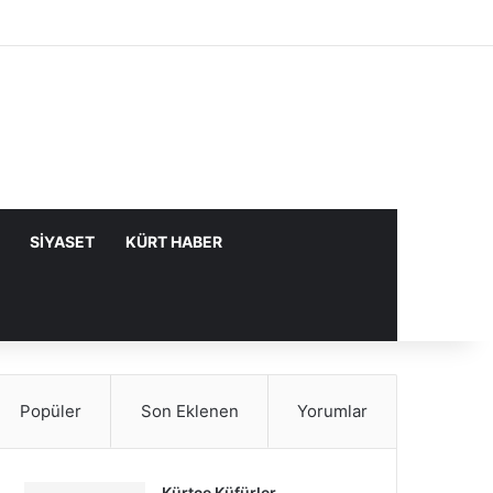
Facebook
X
YouTube
Instagram
Kayıt Ol
Rastgele Makale
Kenar Bölme
SIYASET
KÜRT HABER
Popüler
Son Eklenen
Yorumlar
Kürtçe Küfürler