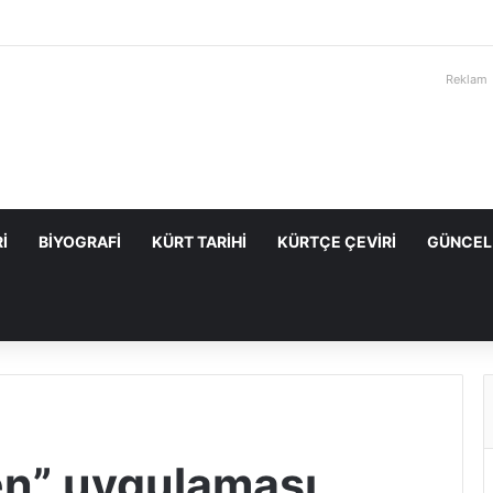
Reklam
I
BIYOGRAFI
KÜRT TARIHI
KÜRTÇE ÇEVIRI
GÜNCEL
en” uygulaması