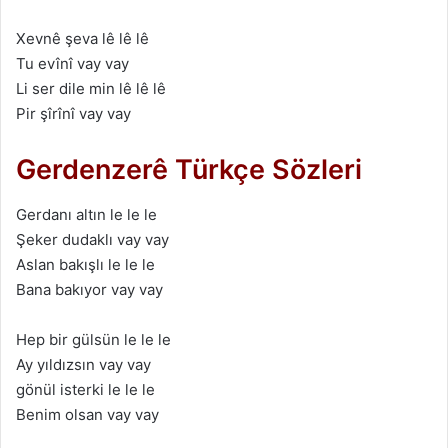
Xevnê şeva lê lê lê
Tu evînî vay vay
Li ser dile min lê lê lê
Pir şîrînî vay vay
Gerdenzerê Türkçe Sözleri
Gerdanı altın le le le
Şeker dudaklı vay vay
Aslan bakışlı le le le
Bana bakıyor vay vay
Hep bir gülsün le le le
Ay yıldızsın vay vay
gönül isterki le le le
Benim olsan vay vay