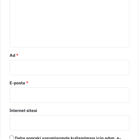
u
m
*
Ad
*
E-posta
*
İnternet sitesi
Daha sonraki yorumlarımda kullanılması için adım, e-