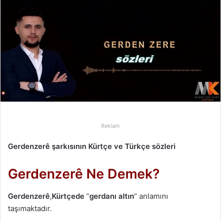
-
p
o
s
t
a
g
ö
n
d
Reklam
e
r
Gerdenzerê şarkısının Kürtçe ve Türkçe sözleri
m
e
Gerdenzerê Ne Demek?
k
Gerdenzerê
,
Kürtçede
“
gerdanı altın
” anlamını
taşımaktadır.