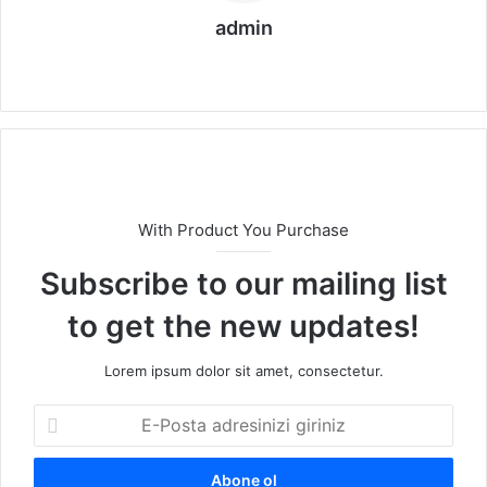
admin
We
b
sit
esi
With Product You Purchase
Subscribe to our mailing list
to get the new updates!
Lorem ipsum dolor sit amet, consectetur.
E
-
P
o