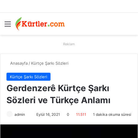
Menü
A
Reklam
Anasayfa
/
Kürtçe Şarkı Sözleri
Kürtçe Şarkı Sözleri
Gerdenzerê Kürtçe Şarkı
Sözleri ve Türkçe Anlamı
admin
B
Eylül 16, 2021
0
11.511
1 dakika okuma süresi
i
r
e