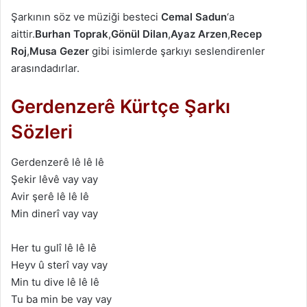
Şarkının söz ve müziği besteci
Cemal Sadun
‘a
aittir.
Burhan Toprak
,
Gönül Dilan
,
Ayaz Arzen
,
Recep
Roj
,
Musa Gezer
gibi isimlerde şarkıyı seslendirenler
arasındadırlar.
Gerdenzerê Kürtçe Şarkı
Sözleri
Gerdenzerê lê lê lê
Şekir lêvê vay vay
Avir şerê lê lê lê
Min dinerî vay vay
Her tu gulî lê lê lê
Heyv û sterî vay vay
Min tu dive lê lê lê
Tu ba min be vay vay