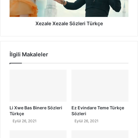
r
X
i
e
z
a
Xezale Xezale Sözleri Türkçe
l
e
S
ö
İlgili Makaleler
z
l
e
r
i
T
ü
r
k
Li Xwe Bas Binere Sözleri
Ez Evindare Teme Türkçe
ç
Türkçe
Sözleri
e
Eylül 26, 2021
Eylül 26, 2021