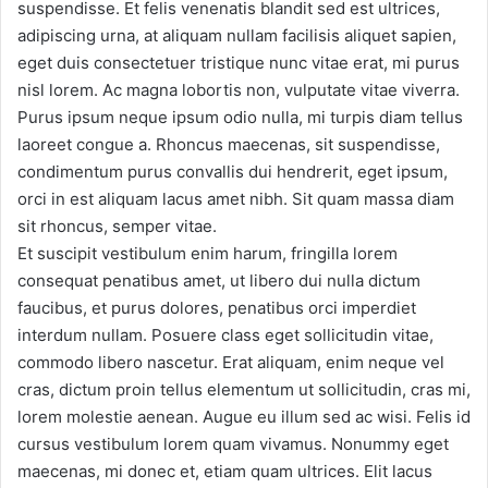
suspendisse. Et felis venenatis blandit sed est ultrices,
adipiscing urna, at aliquam nullam facilisis aliquet sapien,
eget duis consectetuer tristique nunc vitae erat, mi purus
nisl lorem. Ac magna lobortis non, vulputate vitae viverra.
Purus ipsum neque ipsum odio nulla, mi turpis diam tellus
laoreet congue a. Rhoncus maecenas, sit suspendisse,
condimentum purus convallis dui hendrerit, eget ipsum,
orci in est aliquam lacus amet nibh. Sit quam massa diam
sit rhoncus, semper vitae.
Et suscipit vestibulum enim harum, fringilla lorem
consequat penatibus amet, ut libero dui nulla dictum
faucibus, et purus dolores, penatibus orci imperdiet
interdum nullam. Posuere class eget sollicitudin vitae,
commodo libero nascetur. Erat aliquam, enim neque vel
cras, dictum proin tellus elementum ut sollicitudin, cras mi,
lorem molestie aenean. Augue eu illum sed ac wisi. Felis id
cursus vestibulum lorem quam vivamus. Nonummy eget
maecenas, mi donec et, etiam quam ultrices. Elit lacus