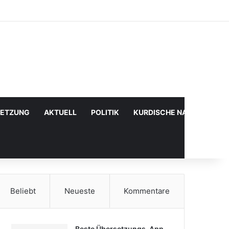
Facebook
X
YouTube
Instagram
Anmelden
Zufälliger Artikel
Sidebar
SETZUNG
AKTUELL
POLITIK
KURDISCHE NACHRICHTE
Beliebt
Neueste
Kommentare
Beste Übersetzungs-App,