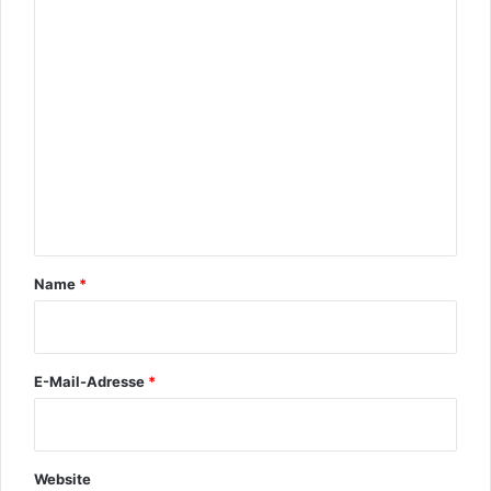
K
o
m
m
e
n
t
a
r
Name
*
*
E-Mail-Adresse
*
Website