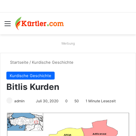
Menü
S
Werbung
Startseite
/
Kurdische Geschichte
Kurdische Geschichte
Bitlis Kurden
admin
S
Juli 30, 2020
0
50
1 Minute Lesezeit
e
n
d
e