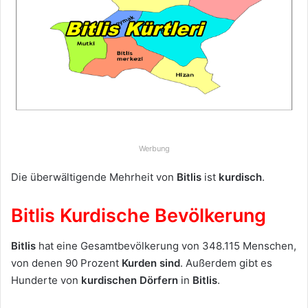
u
n
s
e
i
n
e
E
-
Werbung
M
a
Die überwältigende Mehrheit von
Bitlis
ist
kurdisch
.
i
l
Bitlis Kurdische Bevölkerung
Bitlis
hat eine Gesamtbevölkerung von 348.115 Menschen,
von denen 90 Prozent
Kurden sind
. Außerdem gibt es
Hunderte von
kurdischen
Dörfern
in
Bitlis
.