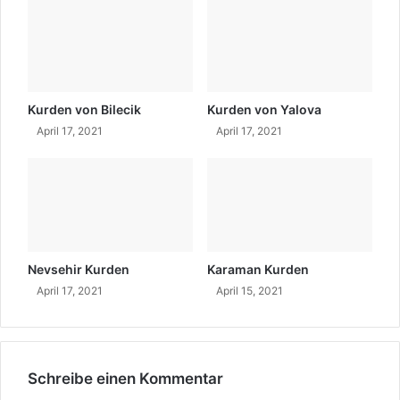
a
ğ
?
W
o
h
Kurden von Bilecik
Kurden von Yalova
e
April 17, 2021
April 17, 2021
r
k
o
m
m
t
s
Nevsehir Kurden
Karaman Kurden
i
April 17, 2021
April 15, 2021
e
?
Schreibe einen Kommentar