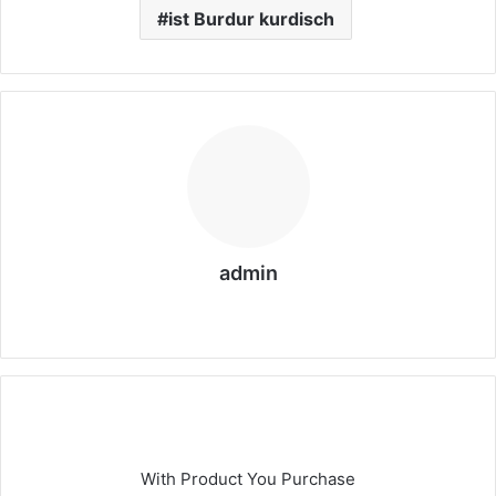
ist Burdur kurdisch
admin
We
bs
eit
e
With Product You Purchase