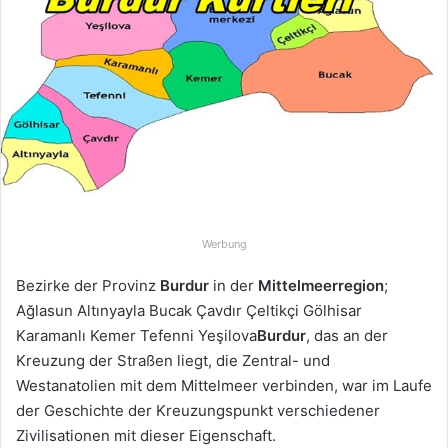
u
n
s
e
i
n
e
E
-
M
Werbung
a
i
Bezirke der Provinz
Burdur
in der
Mittelmeerregion
;
l
Ağlasun Altınyayla Bucak Çavdır Çeltikçi Gölhisar
Karamanlı Kemer Tefenni Yeşilova
Burdur
, das an der
Kreuzung der Straßen liegt, die Zentral- und
Westanatolien mit dem Mittelmeer verbinden, war im Laufe
der Geschichte der Kreuzungspunkt verschiedener
Zivilisationen mit dieser Eigenschaft.