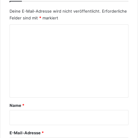
Deine E-Mail-Adresse wird nicht veröffentlicht.
Erforderliche
Felder sind mit
*
markiert
K
o
m
m
e
n
t
a
r
Name
*
*
E-Mail-Adresse
*