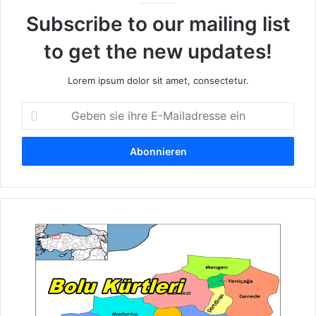
Subscribe to our mailing list
to get the new updates!
Lorem ipsum dolor sit amet, consectetur.
G
e
b
e
n
s
i
e
K
i
u
h
r
r
d
e
e
E
n
-
v