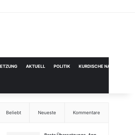
Facebook
X
YouTube
Instagram
Anmelden
Zufälliger Artikel
Sidebar
SETZUNG
AKTUELL
POLITIK
KURDISCHE NACHRICHTE
Beliebt
Neueste
Kommentare
Beste Übersetzungs-App,