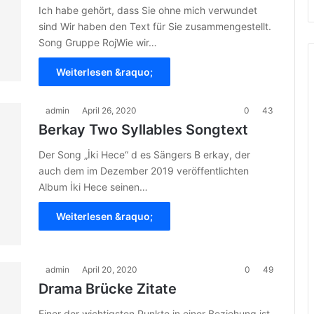
Ich habe gehört, dass Sie ohne mich verwundet
sind Wir haben den Text für Sie zusammengestellt.
Song Gruppe RojWie wir…
Weiterlesen &raquo;
admin
April 26, 2020
0
43
Berkay Two Syllables Songtext
Der Song „İki Hece“ d es Sängers B erkay, der
auch dem im Dezember 2019 veröffentlichten
Album İki Hece seinen…
Weiterlesen &raquo;
admin
April 20, 2020
0
49
Drama Brücke Zitate
Einer der wichtigsten Punkte in einer Beziehung ist,