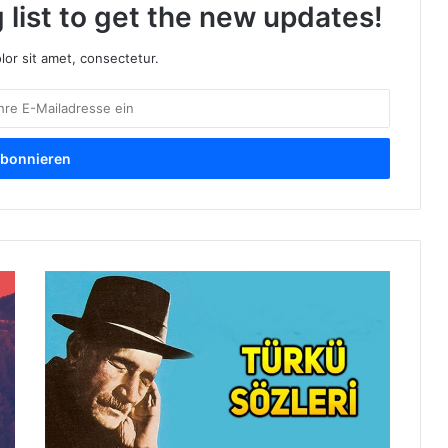
 list to get the new updates!
or sit amet, consectetur.
H
I
D
I
R
(
T
O