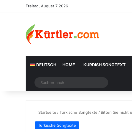
Freitag, August 7 2026
DEUTSCH
HOME
KURDISH SONGTEXT
Zufälliger Artikel
Suchen
nach
Startseite
/
Türkische Songtexte
/
Bitten Sie nicht
Türkische Songtexte