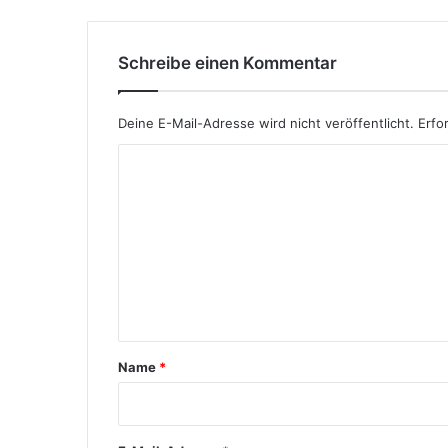
s
c
h
Schreibe einen Kommentar
Deine E-Mail-Adresse wird nicht veröffentlicht.
Erfo
K
o
m
m
e
n
t
Name
*
a
r
*