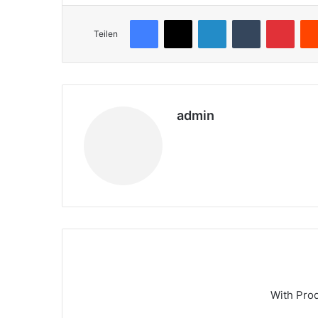
Facebook
X
LinkedIn
Tumblr
Pinterest
Teilen
admin
We
bs
eit
e
With Pro