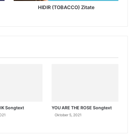
B
A
HIDIR (TOBACCO) Zitate
C
C
O
)
Z
i
t
a
t
e
K Songtext
YOU ARE THE ROSE Songtext
2021
Oktober 5, 2021