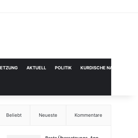
Facebook
X
YouTube
Instagram
Anmelden
Zufälliger Artikel
Sidebar
SETZUNG
AKTUELL
POLITIK
KURDISCHE NACHRICHTE
Beliebt
Neueste
Kommentare
Beste Übersetzungs-App,