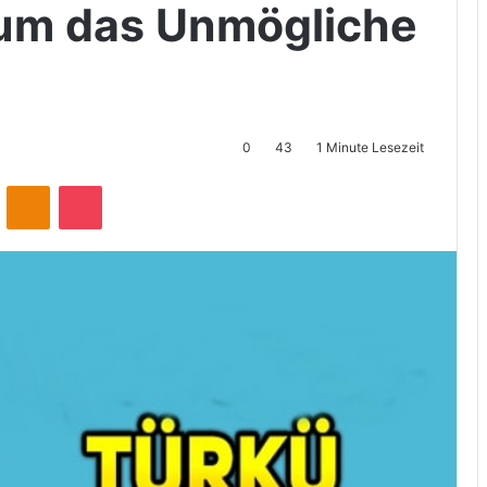
t um das Unmögliche
0
43
1 Minute Lesezeit
ontakte
Odnoklassniki
Pocket