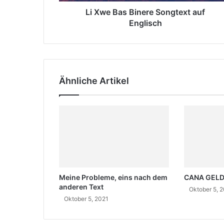
B
l
i
Li Xwe Bas Binere Songtext auf
a
n
Englisch
d
e
r
r
e
e
s
S
s
o
e
Ähnliche Artikel
n
e
g
i
t
n
e
x
t
a
u
f
Meine Probleme, eins nach dem
CANA GELDI
E
anderen Text
n
Oktober 5, 
Oktober 5, 2021
g
l
i