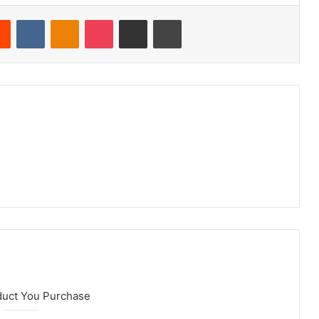
Reddit
VKontakte
Odnoklassniki
Pocket
Teile per E-Mail
Drucken
duct You Purchase