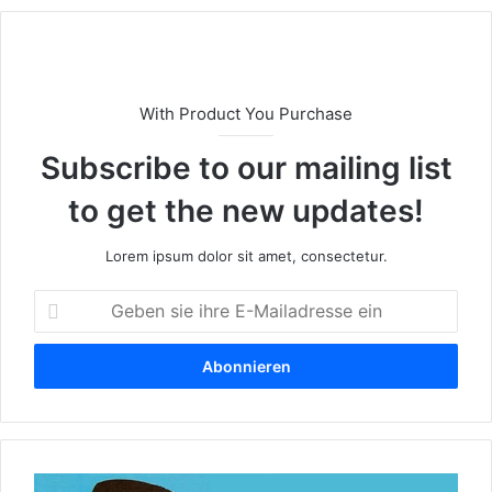
e
With Product You Purchase
Subscribe to our mailing list
to get the new updates!
Lorem ipsum dolor sit amet, consectetur.
G
e
b
e
n
s
i
e
T
i