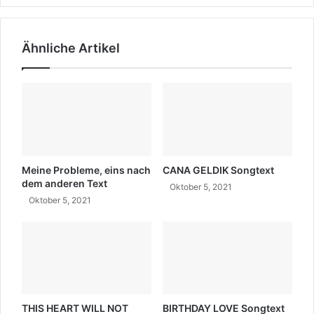
E
o
S
n
o
g
Ähnliche Artikel
n
t
g
e
t
x
e
t
x
t
Meine Probleme, eins nach
CANA GELDIK Songtext
dem anderen Text
Oktober 5, 2021
Oktober 5, 2021
THIS HEART WILL NOT
BIRTHDAY LOVE Songtext