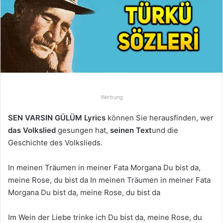
u
n
s
e
i
n
e
E
Werbung
-
M
SEN VARSIN GÜLÜM Lyrics
können Sie herausfinden, wer
a
das Volkslied
gesungen hat,
seinen Text
und die
i
Geschichte des Volkslieds.
l
In meinen Träumen in meiner Fata Morgana Du bist da,
meine Rose, du bist da In meinen Träumen in meiner Fata
Morgana Du bist da, meine Rose, du bist da
Im Wein der Liebe trinke ich Du bist da, meine Rose, du