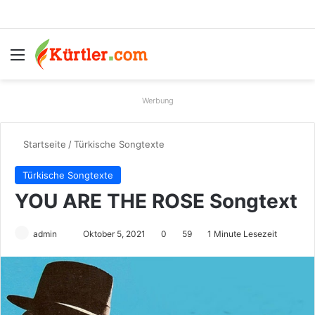
Menü
S
Werbung
Startseite
/
Türkische Songtexte
Türkische Songtexte
YOU ARE THE ROSE Songtext
admin
S
Oktober 5, 2021
0
59
1 Minute Lesezeit
e
n
d
e