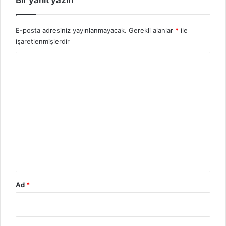
E-posta adresiniz yayınlanmayacak.
Gerekli alanlar
*
ile
işaretlenmişlerdir
Y
o
r
u
m
*
Ad
*