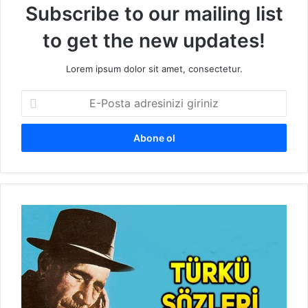
Subscribe to our mailing list
to get the new updates!
Lorem ipsum dolor sit amet, consectetur.
E
-
P
o
s
t
a
a
B
d
U
r
Y
e
Ü
s
R
i
E
n
K
i