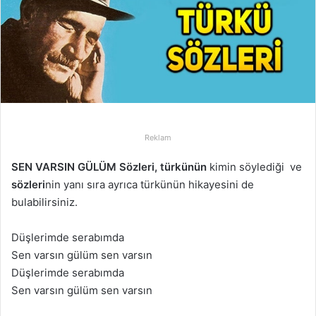
p
o
s
t
a
g
ö
n
Reklam
d
e
SEN VARSIN GÜLÜM Sözleri,
türkünün
kimin söylediği ve
r
sözleri
nin yanı sıra ayrıca türkünün hikayesini de
m
bulabilirsiniz.
e
k
Düşlerimde serabımda
Sen varsın gülüm sen varsın
Düşlerimde serabımda
Sen varsın gülüm sen varsın