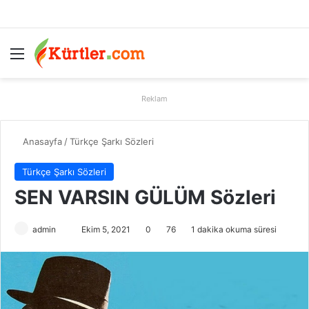
Menü
A
Reklam
Anasayfa
/
Türkçe Şarkı Sözleri
Türkçe Şarkı Sözleri
SEN VARSIN GÜLÜM Sözleri
admin
B
Ekim 5, 2021
0
76
1 dakika okuma süresi
i
r
e
-