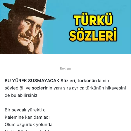
-
p
o
s
t
a
g
ö
n
Reklam
d
e
BU YÜREK SUSMAYACAK Sözleri,
türkünün
kimin
r
söylediği ve
sözleri
nin yanı sıra ayrıca türkünün hikayesini
m
de bulabilirsiniz.
e
k
Bir sevdalı yürekti o
Kalemine kan damladı
Ölüm özgürlük yolunda