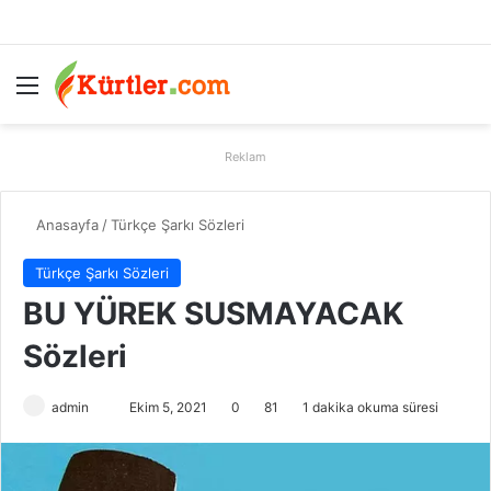
Menü
A
Reklam
Anasayfa
/
Türkçe Şarkı Sözleri
Türkçe Şarkı Sözleri
BU YÜREK SUSMAYACAK
Sözleri
admin
B
Ekim 5, 2021
0
81
1 dakika okuma süresi
i
r
e