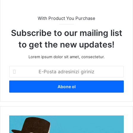
With Product You Purchase
Subscribe to our mailing list
to get the new updates!
Lorem ipsum dolor sit amet, consectetur.
E
-
P
o
s
t
a
a
B
d
I
r
R
e