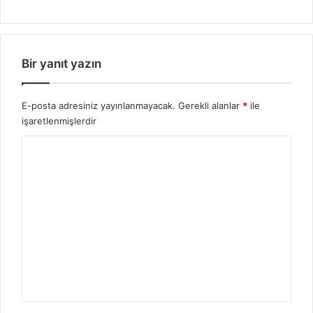
Bir yanıt yazın
E-posta adresiniz yayınlanmayacak.
Gerekli alanlar
*
ile
işaretlenmişlerdir
Y
o
r
u
m
*