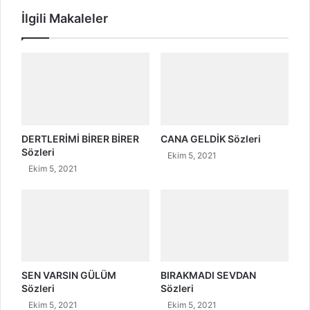
M
İlgili Makaleler
S
ö
z
l
e
r
i
DERTLERİMİ BİRER BİRER
CANA GELDİK Sözleri
Sözleri
Ekim 5, 2021
Ekim 5, 2021
SEN VARSIN GÜLÜM
BIRAKMADI SEVDAN
Sözleri
Sözleri
Ekim 5, 2021
Ekim 5, 2021