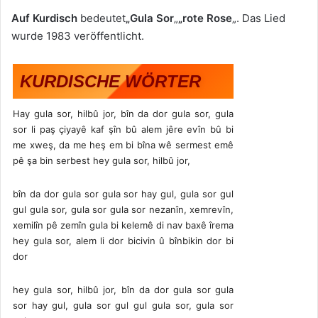
Auf Kurdisch
bedeutet
„Gula Sor
„
„rote Rose
„. Das Lied
wurde 1983 veröffentlicht.
KURDISCHE WÖRTER
Hay gula sor, hilbû jor, bîn da dor gula sor, gula
sor li paş çiyayê kaf şîn bû alem jêre evîn bû bi
me xweş, da me heş em bi bîna wê sermest emê
pê şa bin serbest hey gula sor, hilbû jor,
bîn da dor gula sor gula sor hay gul, gula sor gul
gul gula sor, gula sor gula sor nezanîn, xemrevîn,
xemilîn pê zemîn gula bi kelemê di nav baxê îrema
hey gula sor, alem li dor bicivin û bînbikin dor bi
dor
hey gula sor, hilbû jor, bîn da dor gula sor gula
sor hay gul, gula sor gul gul gula sor, gula sor