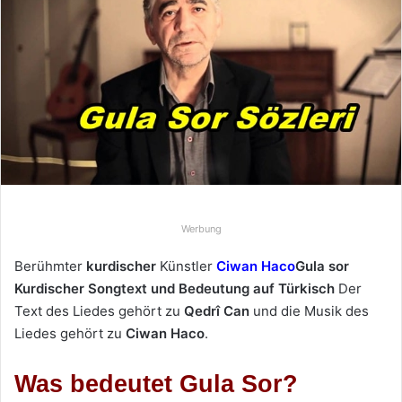
e
u
n
s
e
i
n
e
E
-
Werbung
M
a
Berühmter
kurdischer
Künstler
Ciwan Haco
Gula sor
i
Kurdischer Songtext und Bedeutung auf Türkisch
Der
l
Text des Liedes gehört zu
Qedrî Can
und die Musik des
Liedes gehört zu
Ciwan Haco
.
Was bedeutet Gula Sor?