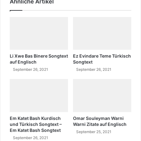
Ähnliche Artikel
d
t
T
k
ü
u
r
n
k
?
i
-
s
Ş
c
ü
h
k
Li Xwe Bas Binere Songtext
Ez Evindare Teme Türkisch
S
r
auf Englisch
Songtext
o
i
September 26, 2021
September 26, 2021
n
y
g
e
t
T
e
u
x
t
t
k
u
Em Katet Bash Kurdisch
Omar Souleyman Warni
n
und Türkisch Songtext –
Warni Zitate auf Englisch
L
Em Katet Bash Songtext
September 25, 2021
e
September 26, 2021
b