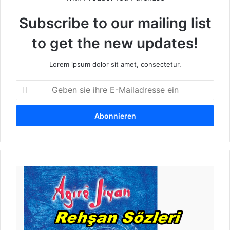
Subscribe to our mailing list
to get the new updates!
Lorem ipsum dolor sit amet, consectetur.
G
e
b
e
n
s
i
e
A
i
g
h
i
r
r
e
e
E
J
-