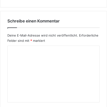
e
n
u
n
Schreibe einen Kommentar
d
B
i
Deine E-Mail-Adresse wird nicht veröffentlicht.
Erforderliche
o
Felder sind mit
*
markiert
g
K
r
a
o
p
m
h
i
m
e
e
n
t
a
r