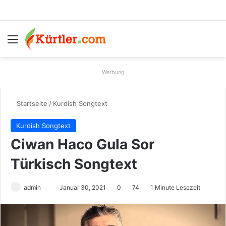
Menü
S
Werbung
Startseite
/
Kurdish Songtext
Kurdish Songtext
Ciwan Haco Gula Sor
Türkisch Songtext
admin
S
Januar 30, 2021
0
74
1 Minute Lesezeit
e
n
d