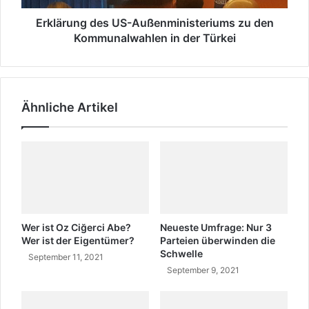
m
g
e
d
Erklärung des US-Außenministeriums zu den
i
e
Kommunalwahlen in der Türkei
n
s
d
U
e
S
n
-
Ähnliche Artikel
b
A
e
u
k
ß
a
e
n
n
n
m
t
i
g
n
e
i
Wer ist Oz Ciğerci Abe?
Neueste Umfrage: Nur 3
g
s
Wer ist der Eigentümer?
Parteien überwinden die
e
Schwelle
t
September 11, 2021
b
e
September 9, 2021
e
r
n
i