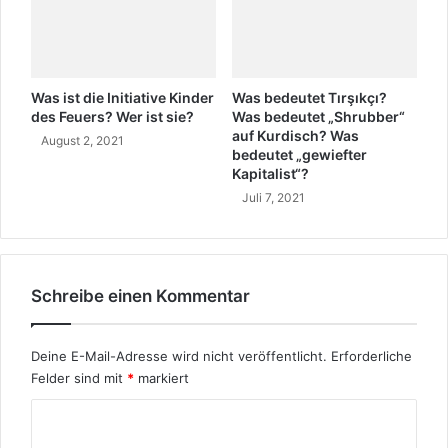
u
m
s
z
u
Was ist die Initiative Kinder
Was bedeutet Tırşıkçı?
d
des Feuers? Wer ist sie?
Was bedeutet „Shrubber“
e
auf Kurdisch? Was
August 2, 2021
n
bedeutet „gewiefter
K
Kapitalist“?
o
Juli 7, 2021
m
m
u
n
Schreibe einen Kommentar
a
l
w
Deine E-Mail-Adresse wird nicht veröffentlicht.
Erforderliche
a
Felder sind mit
*
markiert
h
l
K
e
o
n