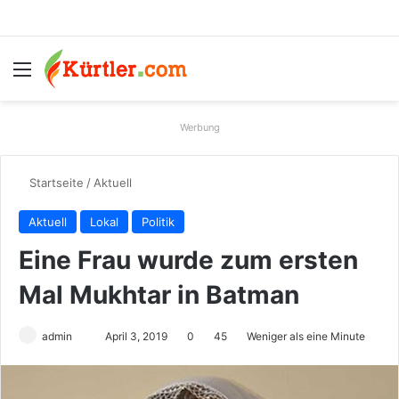
Menü
S
Werbung
Startseite
/
Aktuell
Aktuell
Lokal
Politik
Eine Frau wurde zum ersten
Mal Mukhtar in Batman
admin
S
April 3, 2019
0
45
Weniger als eine Minute
e
n