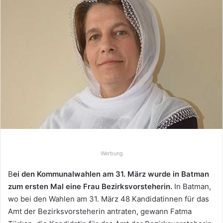
d
e
u
n
s
e
i
n
e
E
-
M
a
Werbung
i
l
B
ei den Kommunalwahlen am 31. März wurde in Batman
zum ersten Mal eine Frau Bezirksvorsteherin.
In Batman,
wo bei den Wahlen am 31. März 48 Kandidatinnen für das
Amt der Bezirksvorsteherin antraten, gewann Fatma