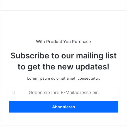
bs
eit
e
With Product You Purchase
Subscribe to our mailing list
to get the new updates!
Lorem ipsum dolor sit amet, consectetur.
G
e
b
e
n
s
i