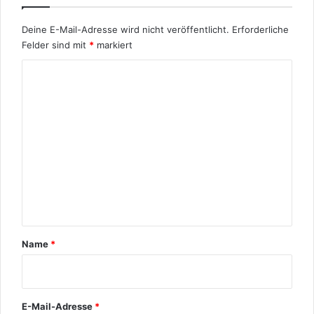
Deine E-Mail-Adresse wird nicht veröffentlicht.
Erforderliche
Felder sind mit
*
markiert
K
o
m
m
e
n
t
a
r
Name
*
*
E-Mail-Adresse
*