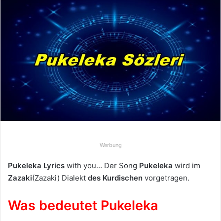
n
d
e
u
n
s
e
i
n
e
E
-
Werbung
M
a
Pukeleka Lyrics
with you… Der Song
Pukeleka
wird im
i
Zazaki
(Zazaki) Dialekt
des Kurdischen
vorgetragen.
l
Was bedeutet Pukeleka