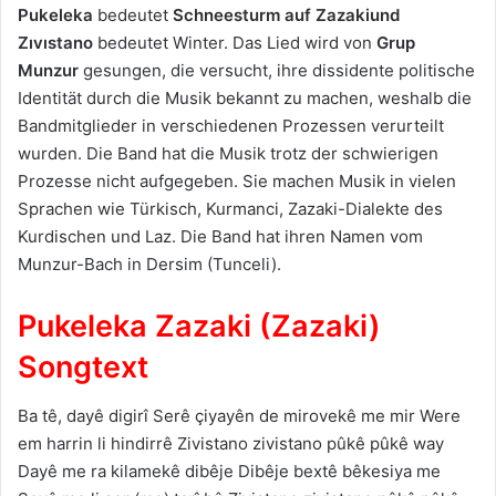
Pukeleka
bedeutet
Schneesturm
auf Zazaki
und
Zıvıstano
bedeutet Winter. Das Lied wird von
Grup
Munzur
gesungen, die versucht, ihre dissidente politische
Identität durch die Musik bekannt zu machen, weshalb die
Bandmitglieder in verschiedenen Prozessen verurteilt
wurden. Die Band hat die Musik trotz der schwierigen
Prozesse nicht aufgegeben. Sie machen Musik in vielen
Sprachen wie Türkisch, Kurmanci, Zazaki-Dialekte des
Kurdischen und Laz. Die Band hat ihren Namen vom
Munzur-Bach in Dersim (Tunceli).
Pukeleka Zazaki (Zazaki)
Songtext
Ba tê, dayê digirî Serê çiyayên de mirovekê me mir Were
em harrin li hindirrê Zivistano zivistano pûkê pûkê way
Dayê me ra kilamekê dibêje Dibêje bextê bêkesiya me