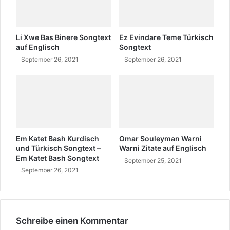
i
t
a
t
Li Xwe Bas Binere Songtext
Ez Evindare Teme Türkisch
e
auf Englisch
Songtext
September 26, 2021
September 26, 2021
Em Katet Bash Kurdisch
Omar Souleyman Warni
und Türkisch Songtext –
Warni Zitate auf Englisch
Em Katet Bash Songtext
September 25, 2021
September 26, 2021
Schreibe einen Kommentar