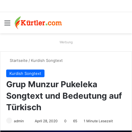
Menü
S
Werbung
Startseite
/
Kurdish Songtext
Kurdish Songtext
Grup Munzur Pukeleka
Songtext und Bedeutung auf
Türkisch
admin
S
April 28, 2020
0
65
1 Minute Lesezeit
e