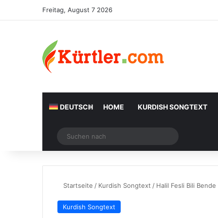
Freitag, August 7 2026
DEUTSCH
HOME
KURDISH SONGTEXT
Zufälliger Artikel
Suchen
nach
Startseite
/
Kurdish Songtext
/
Halil Fesli Bili Ben
Kurdish Songtext