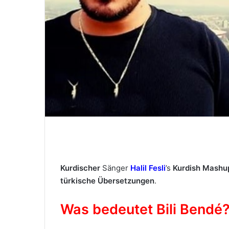
M
a
i
l
Kurdischer
Sänger
Halil Fesli
’s
Kurdish Mashu
türkische Übersetzungen
.
Was bedeutet Bili Bendé