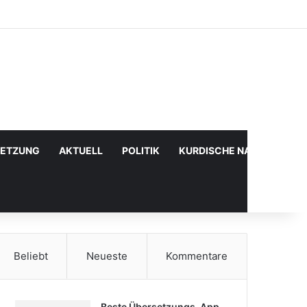
Facebook
X
YouTube
Instagram
Anmelden
Zufälliger Artikel
Sidebar
SETZUNG
AKTUELL
POLITIK
KURDISCHE NACHRICHTE
Beliebt
Neueste
Kommentare
Beste Übersetzungs-App,