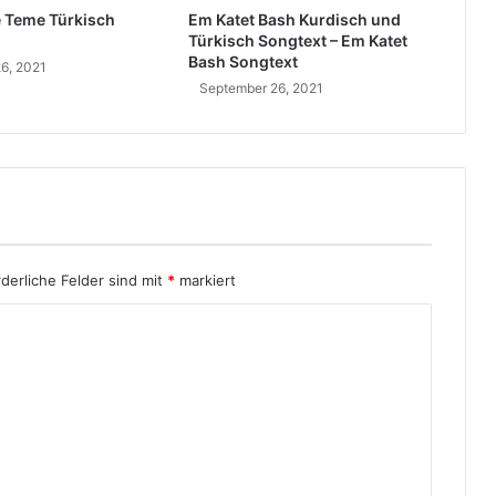
e Teme Türkisch
Em Katet Bash Kurdisch und
m
Türkisch Songtext – Em Katet
t
Bash Songtext
6, 2021
e
September 26, 2021
r
?
rderliche Felder sind mit
*
markiert