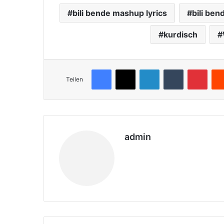
bili bende mashup lyrics
bili ben
kurdisch
Facebook
X
LinkedIn
Tumblr
Pinterest
Teilen
admin
We
bs
eit
e