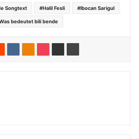
de Songtext
Halil Fesli
Ibocan Sarigul
Was bedeutet bili bende
Reddit
VKontakte
Odnoklassniki
Pocket
Teile per E-Mail
Drucken