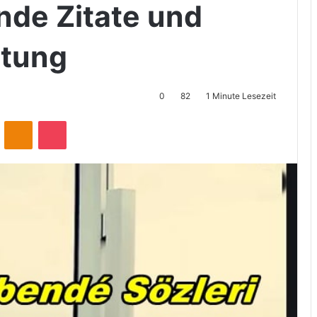
Bende Zitate und
utung
0
82
1 Minute Lesezeit
ontakte
Odnoklassniki
Pocket