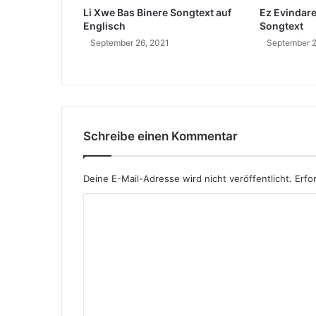
Li Xwe Bas Binere Songtext auf
Ez Evindar
t
Englisch
Songtext
î
September 26, 2021
September 2
T
e
)
L
i
e
d
Schreibe einen Kommentar
t
e
x
Deine E-Mail-Adresse wird nicht veröffentlicht.
Erfo
t
K
u
n
o
d
m
B
e
m
d
e
e
n
u