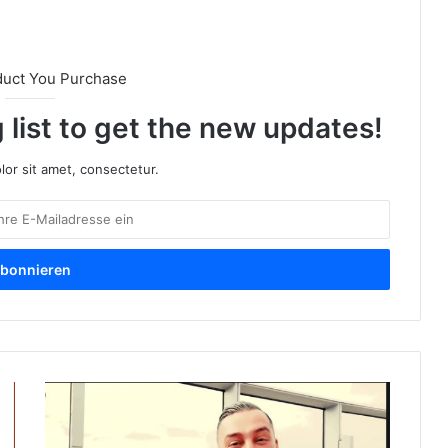
duct You Purchase
 list to get the new updates!
or sit amet, consectetur.
W
e
r