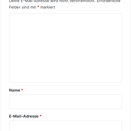
Deine E-Mail-Adresse wird nicht veröffentlicht.
Erforderliche
Felder sind mit
*
markiert
K
o
m
m
e
n
t
a
r
Name
*
*
E-Mail-Adresse
*