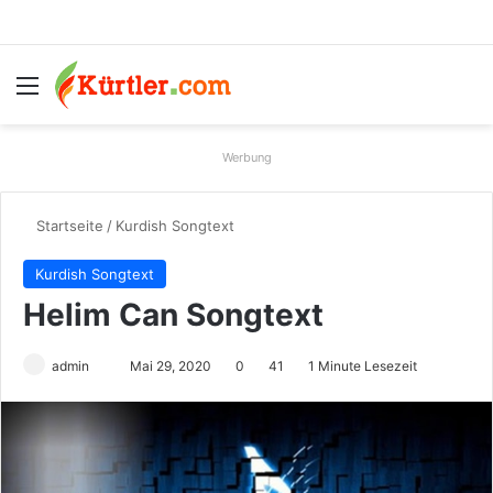
Menü
S
Werbung
Startseite
/
Kurdish Songtext
Kurdish Songtext
Helim Can Songtext
admin
S
Mai 29, 2020
0
41
1 Minute Lesezeit
e
n
d
e