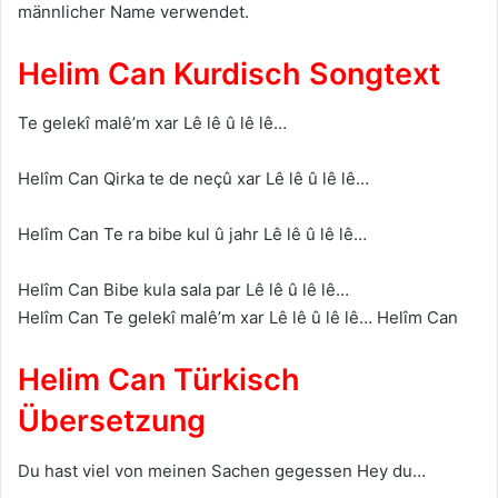
männlicher Name verwendet.
Helim Can Kurdisch Songtext
Te gelekî malê’m xar Lê lê û lê lê…
Helîm Can Qirka te de neçû xar Lê lê û lê lê…
Helîm Can Te ra bibe kul û jahr Lê lê û lê lê…
Helîm Can Bibe kula sala par Lê lê û lê lê…
Helîm Can Te gelekî malê’m xar Lê lê û lê lê… Helîm Can
Helim Can Türkisch
Übersetzung
Du hast viel von meinen Sachen gegessen Hey du…