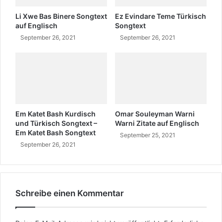
e
r
Li Xwe Bas Binere Songtext
Ez Evindare Teme Türkisch
k
auf Englisch
Songtext
u
September 26, 2021
September 26, 2021
r
d
i
s
c
h
?
Em Katet Bash Kurdisch
Omar Souleyman Warni
und Türkisch Songtext –
Warni Zitate auf Englisch
Em Katet Bash Songtext
September 25, 2021
September 26, 2021
Schreibe einen Kommentar