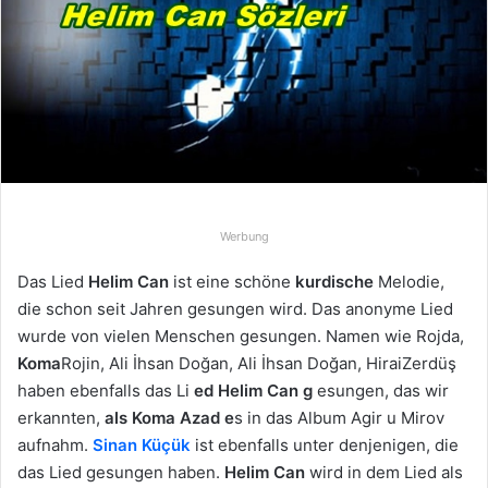
u
n
s
e
i
n
e
E
-
Werbung
M
a
Das Lied
Helim Can
ist eine schöne
kurdische
Melodie,
i
die schon seit Jahren gesungen wird. Das anonyme Lied
l
wurde von vielen Menschen gesungen. Namen wie Rojda,
Koma
Rojin, Ali İhsan Doğan, Ali İhsan Doğan, HiraiZerdüş
haben ebenfalls das Li
ed Helim Can g
esungen, das wir
erkannten,
als Koma Azad e
s in das Album Agir u Mirov
aufnahm.
Sinan Küçük
ist ebenfalls unter denjenigen, die
das Lied gesungen haben.
Helim Can
wird in dem Lied als