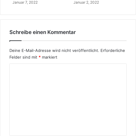
Januar 7, 2022
Januar 2, 2022
s
a
e
s
r
a
A
r
n
d
Schreibe einen Kommentar
w
e
e
r
n
T
Deine E-Mail-Adresse wird nicht veröffentlicht.
Erforderliche
d
ü
Felder sind mit
*
markiert
u
r
n
k
K
g
e
o
i
m
m
e
n
t
a