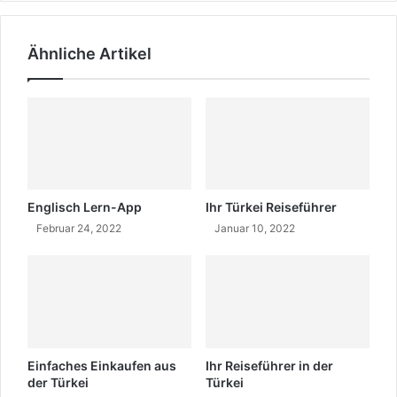
r
h
b
r
Ähnliche Artikel
e
ü
s
b
s
e
e
r
r
d
n
e
S
n
i
w
e
i
Englisch Lern-App
Ihr Türkei Reiseführer
s
c
Februar 24, 2022
Januar 10, 2022
i
h
c
t
h
i
m
g
i
s
t
t
d
e
Einfaches Einkaufen aus
Ihr Reiseführer in der
i
n
der Türkei
Türkei
e
B