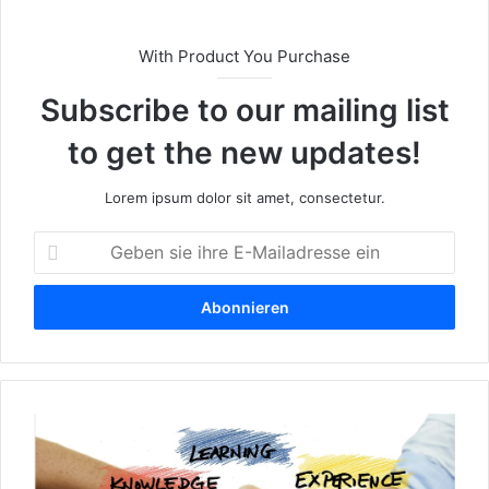
With Product You Purchase
Subscribe to our mailing list
to get the new updates!
Lorem ipsum dolor sit amet, consectetur.
G
e
b
e
n
s
i
e
L
i
e
h
r
r