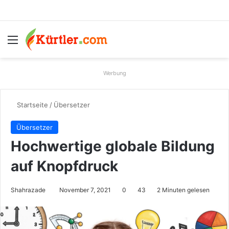
Menü
S
Werbung
Startseite
/
Übersetzer
Übersetzer
Hochwertige globale Bildung
auf Knopfdruck
Shahrazade
November 7, 2021
0
43
2 Minuten gelesen