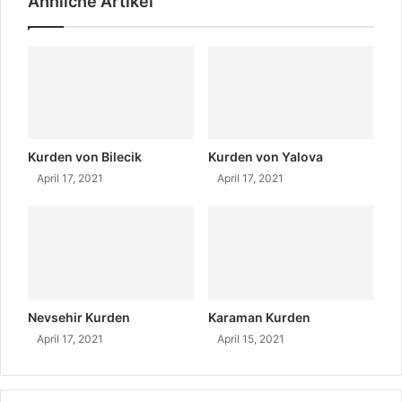
Ähnliche Artikel
d
n
i
n
e
a
K
m
u
e
r
n
d
u
i
n
s
d
Kurden von Bilecik
Kurden von Yalova
c
B
April 17, 2021
April 17, 2021
h
e
l
d
e
e
r
u
n
t
e
u
n
n
Nevsehir Kurden
Karaman Kurden
m
g
April 17, 2021
April 15, 2021
ö
e
c
n
h
2
t
0