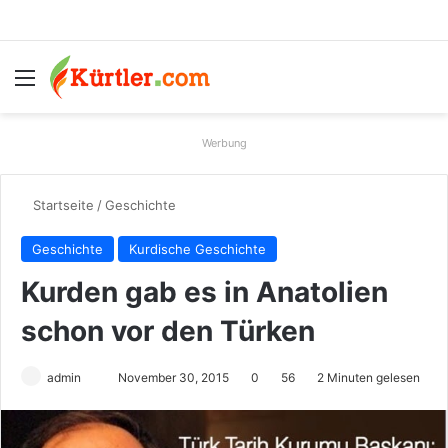
Menü
S
Werbung
Startseite
/
Geschichte
Geschichte
Kurdische Geschichte
Kurden gab es in Anatolien
schon vor den Türken
admin
S
November 30, 2015
0
56
2 Minuten gelesen
e
n