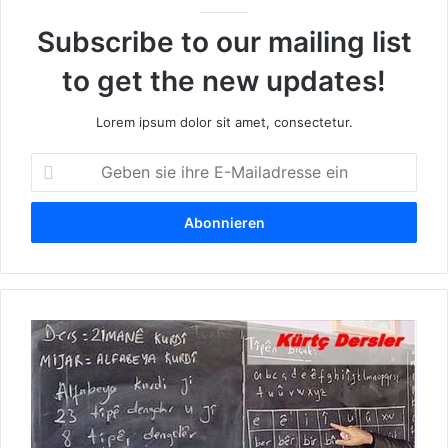
Subscribe to our mailing list
to get the new updates!
Lorem ipsum dolor sit amet, consectetur.
G
e
b
e
n
s
i
e
K
i
u
h
r
r
d
e
i
E
s
-