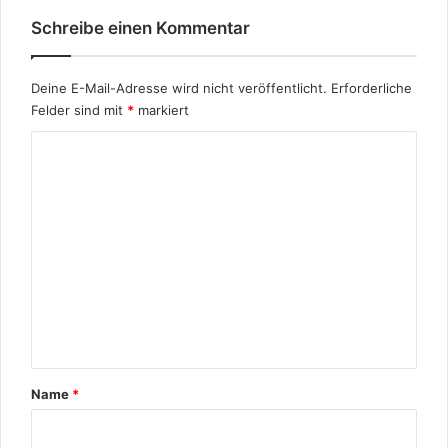
e
2
Schreibe einen Kommentar
n
1
Deine E-Mail-Adresse wird nicht veröffentlicht.
Erforderliche
Felder sind mit
*
markiert
K
o
m
m
e
n
t
a
r
Name
*
*