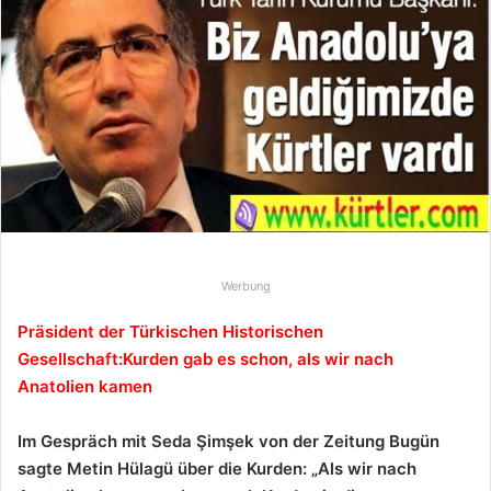
d
e
u
n
s
e
i
n
e
E
-
Werbung
M
a
Präsident der Türkischen Historischen
i
Gesellschaft:Kurden gab es schon, als wir nach
l
Anatolien kamen
Im Gespräch mit Seda Şimşek von der Zeitung Bugün
sagte Metin Hülagü über die Kurden: „Als wir nach