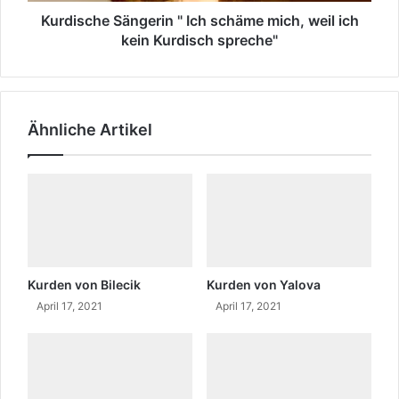
e
i
S
Kurdische Sängerin " Ich schäme mich, weil ich
s
ä
kein Kurdisch spreche"
c
n
h
g
e
e
n
r
Ähnliche Artikel
L
i
e
n
h
"
r
I
e
c
r
h
s
s
a
c
u
h
Kurden von Bilecik
Kurden von Yalova
s
ä
April 17, 2021
April 17, 2021
A
m
n
e
t
m
e
i
p
c