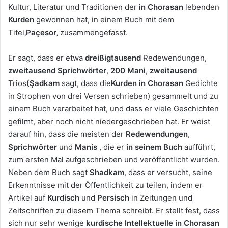
Kultur, Literatur und Traditionen der
in Chorasan
lebenden
Kurden
gewonnen hat, in einem Buch mit dem
Titel
‚Paçesor
‚ zusammengefasst.
Er sagt, dass er etwa
dreißigtausend
Redewendungen,
zweitausend Sprichwörter
,
200 Mani
,
zweitausend
Trios
(Şadkam
sagt, dass die
Kurden in Chorasan
Gedichte
in Strophen von drei Versen schrieben) gesammelt und zu
einem Buch verarbeitet hat, und dass er viele Geschichten
gefilmt, aber noch nicht niedergeschrieben hat. Er weist
darauf hin, dass die meisten der
Redewendungen
,
Sprichwörter
und
Manis
, die er
in seinem Buch
aufführt,
zum ersten Mal aufgeschrieben und veröffentlicht wurden.
Neben dem Buch sagt
Shadkam
, dass er versucht, seine
Erkenntnisse mit der Öffentlichkeit zu teilen, indem er
Artikel auf
Kurdisch
und
Persisch
in Zeitungen und
Zeitschriften zu diesem Thema schreibt. Er stellt fest, dass
sich nur sehr wenige
kurdische Intellektuelle
in Chorasan