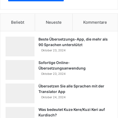
u
n
g
i
Beliebt
Neueste
Kommentare
n
m
e
Beste Übersetzungs-App, die mehr als
i
90 Sprachen unterstützt
n
Oktober 23, 2024
e
r
Sofortige Online-
M
Übersetzungsanwendung
u
Oktober 23, 2024
t
t
Übersetzen Sie alle Sprachen mit der
e
Translator App
r
Oktober 24, 2024
s
p
Was bedeutet Kuze Kere/Kuzi Keri auf
r
Kurdisch?
a