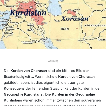
u
n
s
e
i
n
e
E
-
M
a
Werbung
i
Die
sind ein bitteres Bild
Kurden von Chorasan
der
l
.
Wenn sich
Staatenlosigkeit
..
die Kurden von Chorasan
gebildet haben, ist dies eigentlich die traurigste
der fehlenden Staatlichkeit der Kurden
Konsequenz
in der
. Die
Geographie Kurdistans
Kurden in der Geographie
waren schon immer zwischen den souveränen
Kurdistans