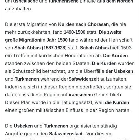
um
und
Einfälle
usbekische
turkmenische
aus dem Norden
aufzuhalten.
Die erste Migration von
, die nie
Kurden
nach Chorasan
mehr zurückkehrten, fand
statt.
1490-1500
Die zweite
im
fand während der Herrschaft
große Migration
Jahr 1500
von
) statt.
hielt 1593
Shah Abbas
(1587-1628
Schah Abbas
ein Treffen mit kurdischen Honoratioren ab.
Die Kurden
standen zwischen den beiden Staaten
wurden
. Die
Kurden
als Schutzschild betrachtet, um die Überfälle
der Usbeken
und
während der
aufzuhalten.
Turkmenen
Safawidenzeit
Indem sie sich in dieser Region niederließen, sorgten sie
dafür, dass diese Region auf
Gebiet blieb.
iranischem
Dieser Plan wurde in die Tat umgesetzt, weil
die Kurden
einen großen militärischen Einfluss in der Region hatten.
Die
und
organisierten ständig
Usbeken
Turkmenen
Angriffe gegen den
. Vor diesem
Safawidenstaat