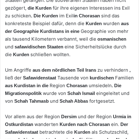
Staaten gefangen. Die souveränen Staaten haben nicht
gezögert,
für ihre eigenen Interessen ins Exil
die Kurden
zu schicken
im Exil
sind das
. Die
Kurden
in Chorasan
konkreteste Beispiel dafür, denn die
wurden
Kurden
aus
Geographie von mehr
der Geographie Kurdistans in eine
als tausend Kilometern verbannt, weil die
osmanischen
und
eine Sicherheitslücke durch
safawidischen Staaten
die
schließen wollten.
Kurden
Um Angriffe
zu verhindern
aus dem nördlichen Teil Irans
,
ließ der
Tausende von
Familien
Safawidenstaat
kurdischen
Region
umsiedeln
aus Kurdistan in die
Chorasan
. Die
wurde von
eingeleitet und
Migrationspolitik
Schah Ismail
von
und
fortgesetzt.
Schah Tahmasb
Schah Abbas
Vor allem aus der Region
und der Region
Dersim
Urmia
in
wanderten
ein.
Ostkurdistan
Kurden
nach Chorasan
Der
betrachtete die
als Schutzschild,
Safawidenstaat
Kurden