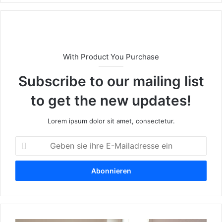
eit
e
With Product You Purchase
Subscribe to our mailing list
to get the new updates!
Lorem ipsum dolor sit amet, consectetur.
G
e
b
e
n
s
i
e