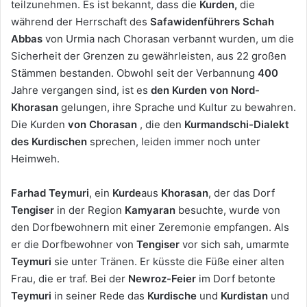
teilzunehmen. Es ist bekannt, dass die
Kurden,
die
während der Herrschaft des
Safawidenführers
Schah
Abbas
von Urmia nach Chorasan verbannt wurden, um die
Sicherheit der Grenzen zu gewährleisten, aus 22 großen
Stämmen bestanden. Obwohl seit der Verbannung
400
Jahre vergangen sind, ist es
den Kurden von Nord-
Khorasan
gelungen, ihre Sprache und Kultur zu bewahren.
Die Kurden
von Chorasan
, die den
Kurmandschi-Dialekt
des Kurdischen
sprechen, leiden immer noch unter
Heimweh.
Farhad Teymuri
, ein
Kurde
aus
Khorasan
, der das Dorf
Tengiser
in der Region
Kamyaran
besuchte, wurde von
den Dorfbewohnern mit einer Zeremonie empfangen. Als
er die Dorfbewohner von
Tengiser
vor sich sah, umarmte
Teymuri
sie unter Tränen. Er küsste die Füße einer alten
Frau, die er traf. Bei der
Newroz-Feier
im Dorf betonte
Teymuri
in seiner Rede das
Kurdische
und
Kurdistan
und