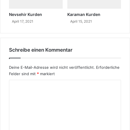
,
h
d
,
Nevsehir Kurden
Karaman Kurden
e
w
April 17, 2021
April 15, 2021
r
e
v
i
e
l
r
i
u
c
Schreibe einen Kommentar
r
h
t
k
e
e
Deine E-Mail-Adresse wird nicht veröffentlicht.
Erforderliche
i
i
Felder sind mit
*
markiert
l
n
t
K
K
w
u
o
u
r
r
m
d
d
i
m
e
s
e
,
c
w
h
n