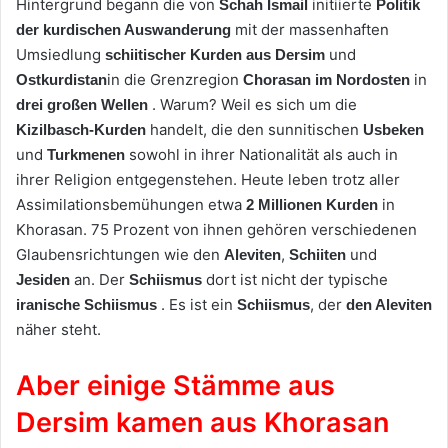
Hintergrund begann die von
initiierte
Schah Ismail
Politik
mit der massenhaften
der kurdischen Auswanderung
Umsiedlung
und
schiitischer Kurden
aus Dersim
in die Grenzregion
in
Ostkurdistan
Chorasan
im Nordosten
. Warum? Weil es sich um die
drei großen Wellen
handelt, die den sunnitischen
Kizilbasch-Kurden
Usbeken
und
sowohl in ihrer Nationalität als auch in
Turkmenen
ihrer Religion entgegenstehen. Heute leben trotz aller
Assimilationsbemühungen etwa
in
2 Millionen
Kurden
Khorasan. 75 Prozent von ihnen gehören verschiedenen
Glaubensrichtungen wie den
,
und
Aleviten
Schiiten
an. Der
dort ist nicht der typische
Jesiden
Schiismus
. Es ist ein
, der
iranische Schiismus
Schiismus
den Aleviten
näher steht.
Aber einige Stämme aus
Dersim kamen aus Khorasan