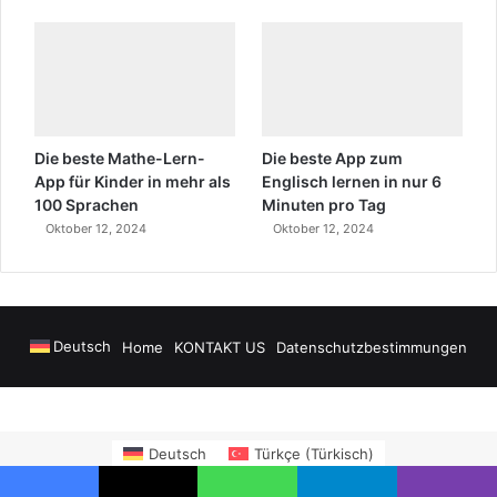
Die beste Mathe-Lern-
Die beste App zum
App für Kinder in mehr als
Englisch lernen in nur 6
100 Sprachen
Minuten pro Tag
Oktober 12, 2024
Oktober 12, 2024
Deutsch
Home
KONTAKT US
Datenschutzbestimmungen
rs
madsalads.com
https://www.salonyjardinlospinos.com/
https://ocean.
Deutsch
Türkçe
(
Türkisch
)