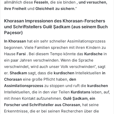
allmählich diese
Fesseln
, die sie binden
, und
versuchen,
ihre Freiheit
und
Gleichheit zu sichern
.“
Khorasan Impressionen des Khorasan-Forschers
und Schriftstellers Gulê Şadkam (aus seinem Buch
Paçesor)
In Khorasan
hat ein sehr schneller Assimilationsprozess
begonnen. Viele Familien sprechen mit ihren Kindern zu
Hause
Farsi
. Bei diesem Tempo könnte das
Kurdische
in
ein paar Jahren verschwinden. Wenn die Sprache
verschwindet, wird auch unser Volk verschwinden“, sagt
er.
Shadkam
sagt, dass die
kurdischen
Intellektuellen
in
Chorasan
eine große Pflicht haben,
den
Assimilationsprozess
zu stoppen und ruft die
kurdischen
Intellektuellen, die in den vier Teilen
Kurdistans
leben, auf,
mit ihnen Kontakt aufzunehmen.
Gulê Şadkam, ein
Forscher und Schriftsteller aus Chorasan
, hat seine
Erkenntnisse, die er bei seinen Recherchen über die