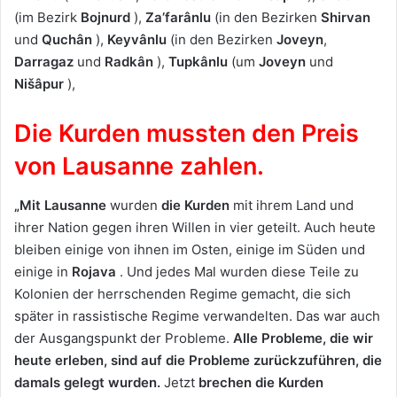
(im Bezirk
Bojnurd
),
Za’farânlu
(in den Bezirken
Shirvan
und
Quchân
),
Keyvânlu
(in den Bezirken
Joveyn
,
Darragaz
und
Radkân
),
Tupkânlu
(um
Joveyn
und
Nišâpur
),
Die Kurden mussten den Preis
von Lausanne zahlen.
„Mit Lausanne
wurden
die Kurden
mit ihrem Land und
ihrer Nation gegen ihren Willen in vier geteilt. Auch heute
bleiben einige von ihnen im Osten, einige im Süden und
einige in
Rojava
. Und jedes Mal wurden diese Teile zu
Kolonien der herrschenden Regime gemacht, die sich
später in rassistische Regime verwandelten. Das war auch
der Ausgangspunkt der Probleme.
Alle Probleme, die wir
heute erleben, sind auf die Probleme zurückzuführen, die
damals gelegt wurden.
Jetzt
brechen
die Kurden