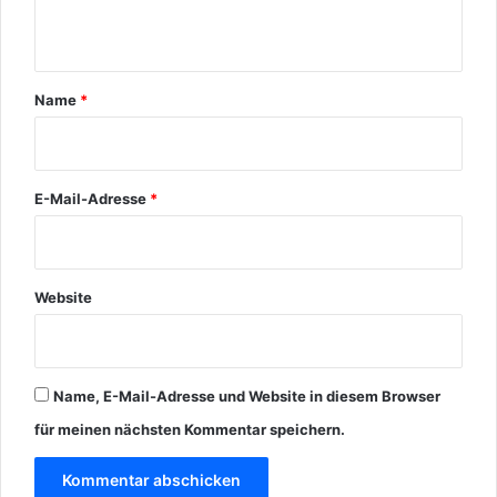
e
s
t
i
p
l
r
a
e
e
r
r
Name
*
c
s
*
h
a
e
g
"
t
E-Mail-Adresse
*
e
"
I
c
Website
h
w
i
l
Name, E-Mail-Adresse und Website in diesem Browser
l
B
für meinen nächsten Kommentar speichern.
i
l
d