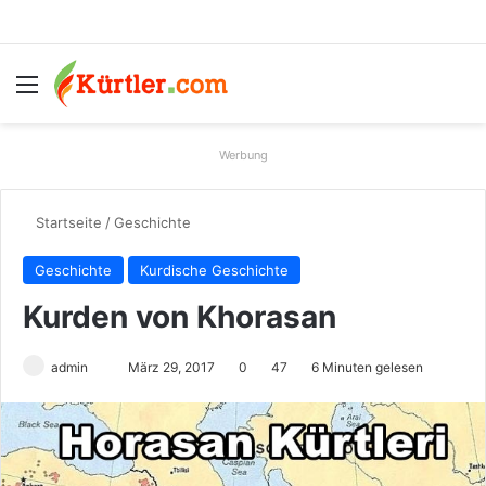
Menü
S
Werbung
Startseite
/
Geschichte
Geschichte
Kurdische Geschichte
Kurden von Khorasan
admin
S
März 29, 2017
0
47
6 Minuten gelesen
e
n
d
e