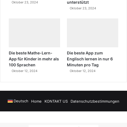
unterstützt
Oktober 23, 2024
Oktober 23, 2024
Die beste Mathe-Lern-
Die beste App zum
App für Kinder in mehr als
Englisch lernen in nur 6
100 Sprachen
Minuten pro Tag
Oktober 12, 2024
Oktober 12, 2024
Deutsch
Home
KONTAKT US
Datenschutzbestimmungen
ya Airport Transfers
madsalads.com
https://www.salonyjardinlospinos.c