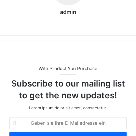
admin
We
bs
eit
e
With Product You Purchase
Subscribe to our mailing list
to get the new updates!
Lorem ipsum dolor sit amet, consectetur.
G
e
b