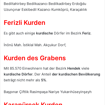
Bediltahirbey Bedilkazancı Bedilkadirbey Erdoğdu
Uzunçınar Eskibedil Kazancı Kumköprü, Karaçalılık
Ferizli Kurden
Es gibt auch einige
kurdische
Dörfer im Bezirk
Feriz
.
İnönü Mah. İstiklal Mah. Akçukur Dorf,
Kurden des Grabens
Mit 85.570 Einwohnern hat der Bezirk
Hendek
viele
kurdische Dörfer
. Der Anteil
der kurdischen Bevölkerung
beträgt nicht mehr als
5%
.
Başpınar Çiftlik Rasimpaşa Nariye Yukarıhüseyinşeyh
Karapürçek Kurden