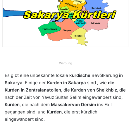
u
n
s
e
i
n
e
E
-
Werbung
M
a
Es gibt eine unbekannte lokale
kurdische
Bevölkerung
in
i
Sakarya
. Einige der
Kurden
in Sakarya
sind
,
wie
die
l
Kurden in Zentralanatolien,
die
Kurden von
Sheikhbiz
, die
nach der Zeit von Yavuz Sultan Selim eingewandert sind
,
Kurden
, die nach dem
Massaker
von Dersim
ins Exil
gegangen sind, und
Kurden
, die erst kürzlich
eingewandert sind.