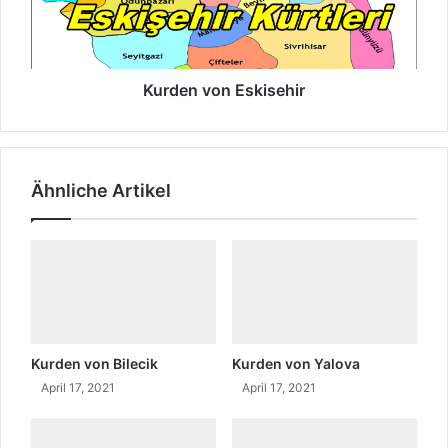
e
n
e
v
i
o
n
n
E
Kurden von Eskisehir
s
k
i
s
Ähnliche Artikel
e
h
i
r
Kurden von Bilecik
Kurden von Yalova
April 17, 2021
April 17, 2021