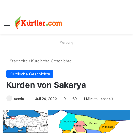
Menü
S
Werbung
Startseite
/
Kurdische Geschichte
Kurdische Geschichte
Kurden von Sakarya
admin
S
Juli 20, 2020
0
60
1 Minute Lesezeit
e
n
d
e