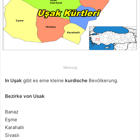
u
n
s
e
i
n
e
E
-
Werbung
M
a
In Uşak
gibt es eine kleine
kurdische
Bevölkerung.
i
l
Bezirke von Usak
Banaz
Eşme
Karahallı
Sivaslı