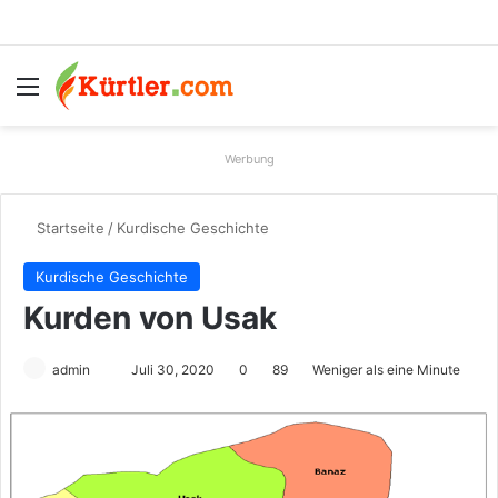
Menü
S
Werbung
Startseite
/
Kurdische Geschichte
Kurdische Geschichte
Kurden von Usak
admin
S
Juli 30, 2020
0
89
Weniger als eine Minute
e
n
d
e