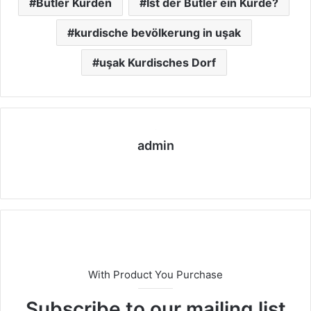
Butler Kurden
Ist der Butler ein Kurde?
kurdische bevölkerung in uşak
uşak Kurdisches Dorf
admin
We
bs
eit
e
With Product You Purchase
Subscribe to our mailing list