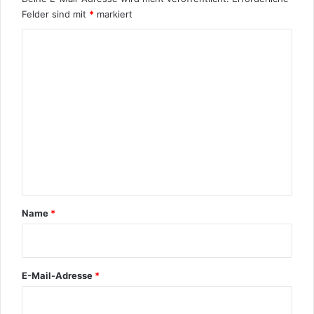
Felder sind mit
*
markiert
K
o
m
m
e
n
t
a
r
Name
*
*
E-Mail-Adresse
*