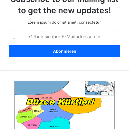
to get the new updates!
Lorem ipsum dolor sit amet, consectetur.
G
e
b
e
n
s
i
e
K
i
u
h
r
r
d
e
e
E
n
-
v
M
o
a