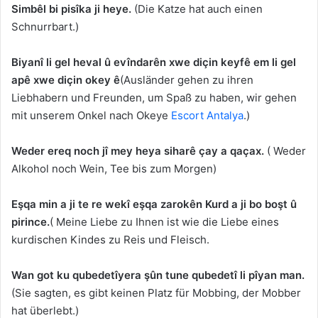
Simbêl bi pisîka ji heye.
(Die Katze hat auch einen
Schnurrbart.)
Biyanî li gel heval û evîndarên xwe diçin keyfê em li gel
apê xwe diçin okey ê
(Ausländer gehen zu ihren
Liebhabern und Freunden, um Spaß zu haben, wir gehen
mit unserem Onkel nach Okeye
Escort Antalya
.)
Weder ereq noch jî mey heya siharê çay a qaçax.
( Weder
Alkohol noch Wein, Tee bis zum Morgen)
Eşqa min a ji te re wekî eşqa zarokên Kurd a ji bo boşt û
pirince.
( Meine Liebe zu Ihnen ist wie die Liebe eines
kurdischen Kindes zu Reis und Fleisch.
Wan got ku qubedetîyera şûn tune qubedetî li pîyan man.
(Sie sagten, es gibt keinen Platz für Mobbing, der Mobber
hat überlebt.)