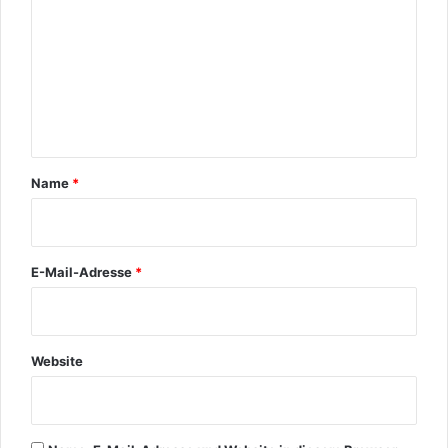
m
e
n
t
a
r
Name
*
*
E-Mail-Adresse
*
Website