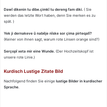
Dawî dikenin tu dibe.çimkî tu dereng fam diki.
( Sie
werden das letzte Wort haben, denn Sie merken es zu
spät. )
Yek ji dernakeve û nabêje nîske sor çima pirteqalî?
(Keiner von ihnen sagt, warum rote Linsen orange sind?)
Serçopî xeta mir eine Wunde.
(Der Hochzeitskopf ist
unsere rote Linie.)
Kurdisch Lustige Zitate Bild
Nachfolgend finden Sie einige
lustige Bilder in kurdischer
Sprache
.