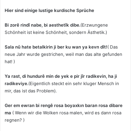
Hier sind einige lustige kurdische Sprüche
Bi zorê rindî nabe, bi aesthetîk dibe.
(Erzwungene
Schönheit ist keine Schönheit, sondern Ästhetik.)
Sala nû hate betalkirin ji ber ku wan ya kevn dît!
( Das
neue Jahr wurde gestrichen, weil man das alte gefunden
hat! )
Ya rast, di hundurê min de yek e pir jîr radikevin, ha ji
radikeviye.
(Eigentlich steckt ein sehr kluger Mensch in
mir, das ist das Problem).
Ger em ewran bi rengê rosa boyaxkın baran rosa dibare
ma
( Wenn wir die Wolken rosa malen, wird es dann rosa
regnen? )