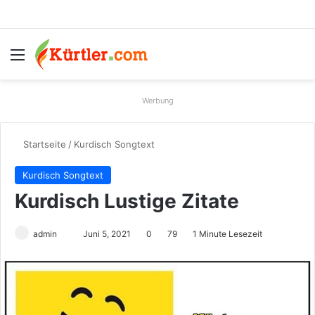
Menü
S
Werbung
Startseite
/
Kurdisch Songtext
Kurdisch Songtext
Kurdisch Lustige Zitate
Sende
admin
Juni 5, 2021
0
79
1 Minute Lesezeit
uns
eine
E-
Mail