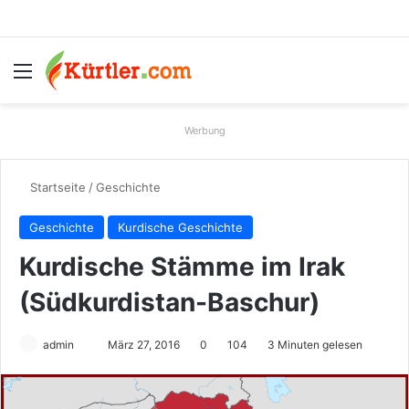
Menü
S
Werbung
Startseite
/
Geschichte
Geschichte
Kurdische Geschichte
Kurdische Stämme im Irak
(Südkurdistan-Baschur)
admin
S
März 27, 2016
0
104
3 Minuten gelesen
e
n