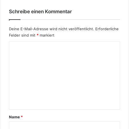
Schreibe einen Kommentar
Deine E-Mail-Adresse wird nicht veröffentlicht.
Erforderliche
Felder sind mit
*
markiert
K
o
m
m
e
n
t
a
r
Name
*
*