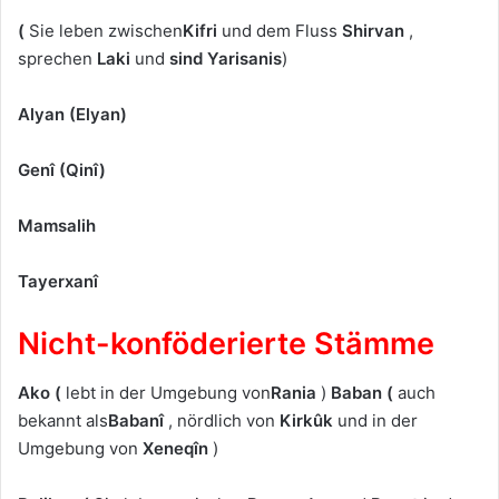
(
Sie leben zwischen
Kifri
und dem Fluss
Shirvan
,
sprechen
Laki
und
sind Yarisanis
)
Alyan (Elyan)
Genî (Qinî)
Mamsalih
Tayerxanî
Nicht-konföderierte Stämme
Ako
(
lebt in der Umgebung von
Rania
)
Baban
(
auch
bekannt als
Babanî
, nördlich von
Kirkûk
und in der
Umgebung von
Xeneqîn
)