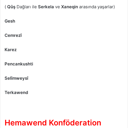
(
Qûş
Dağları ile
Serkela
ve
Xaneqin
arasında yaşarlar)
Gesh
Cemrezî
Karez
Pencankushti
Selîmweysî
Terkawend
Hemawend Konföderation