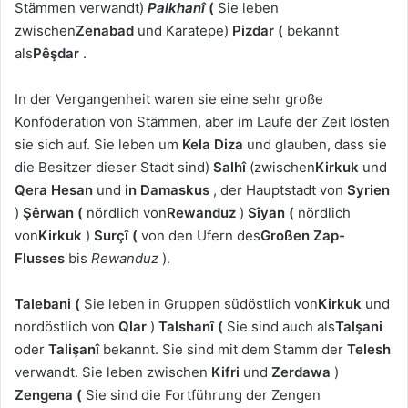
Stämmen verwandt)
Palkhanî
(
Sie leben
zwischen
Zenabad
und Karatepe)
Pizdar
(
bekannt
als
Pêşdar
.
In der Vergangenheit waren sie eine sehr große
Konföderation von Stämmen, aber im Laufe der Zeit lösten
sie sich auf. Sie leben um
Kela Diza
und glauben, dass sie
die Besitzer dieser Stadt sind)
Salhî
(zwischen
Kirkuk
und
Qera Hesan
und
in Damaskus
, der Hauptstadt von
Syrien
)
Şêrwan
(
nördlich von
Rewanduz
)
Sîyan
(
nördlich
von
Kirkuk
)
Surçî
(
von den Ufern des
Großen Zap-
Flusses
bis
Rewanduz
).
Talebani
(
Sie leben in Gruppen südöstlich von
Kirkuk
und
nordöstlich von
Qlar
)
Talshanî
(
Sie sind auch als
Talşani
oder
Talişanî
bekannt. Sie sind mit dem Stamm der
Telesh
verwandt. Sie leben zwischen
Kifri
und
Zerdawa
)
Zengena
(
Sie sind die Fortführung der Zengen