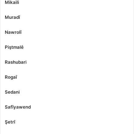
Mikaili
Muradî
Nawrolî
Piştmalê
Rashubari
Rogaî
Sedani
Safîyawend
Şetrî