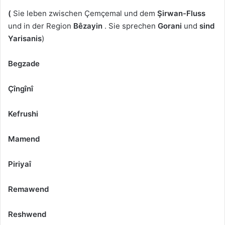
(
Sie leben zwischen Çemçemal und dem
Şirwan-Fluss
und in der Region
Bêzayin
. Sie sprechen
Gorani
und
sind
Yarisanis
)
Begzade
Çîngînî
Kefrushi
Mamend
Piriyaî
Remawend
Reshwend