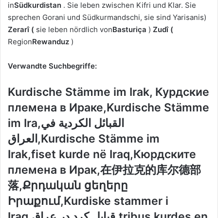
in
Südkurdistan
. Sie leben zwischen Kifri und Klar. Sie
sprechen Gorani und Südkurmandschi, sie sind Yarisanis)
Zerarî
(
sie leben nördlich von
Basturiça
)
Zudî
(
Region
Rewanduz
)
Verwandte Suchbegriffe:
Kurdische Stämme im Irak, Курдские
племена в Ираке,Kurdische Stämme
im Ira,القبائل الكردية في
العراق,Kurdische Stämme im
Irak,fiset kurde në Iraq,Кюрдските
племена в Ирак,在伊拉克的库尔德部
落,Քրդական ցեղերը
Իրաքում,Kurdiske stammer i
Iraq,قبایل کرد در عراق,tribus kurdes en