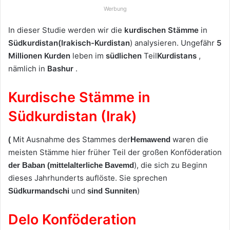
Werbung
In dieser Studie werden wir die
kurdischen Stämme
in
Südkurdistan
(Irakisch-Kurdistan
) analysieren. Ungefähr
5
Millionen Kurden
leben im
südlichen
Teil
Kurdistans
,
nämlich in
Bashur
.
Kurdische Stämme in
Südkurdistan (Irak)
Mit Ausnahme des Stammes der
waren die
(
Hemawend
meisten Stämme hier früher Teil der großen Konföderation
), die sich zu Beginn
der Baban
(mittelalterliche Bavemd
dieses Jahrhunderts auflöste. Sie sprechen
und
)
Südkurmandschi
sind Sunniten
Delo Konföderation