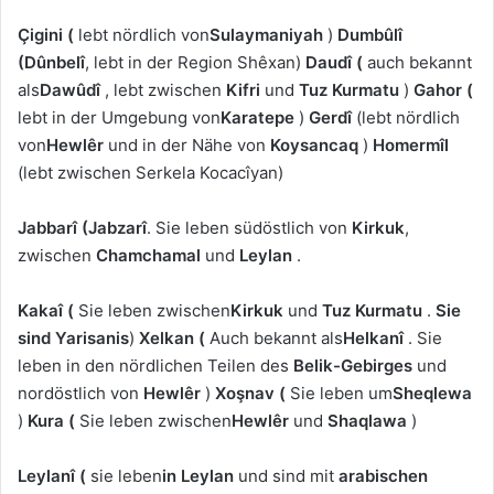
Çigini
(
lebt nördlich von
Sulaymaniyah
)
Dumbûlî
(Dûnbelî
, lebt in der Region Shêxan)
Daudî
(
auch bekannt
als
Dawûdî
, lebt zwischen
Kifri
und
Tuz
Kurmatu
)
Gahor
(
lebt in der Umgebung von
Karatepe
)
Gerdî
(lebt nördlich
von
Hewlêr
und in der Nähe von
Koysancaq
)
Homermîl
(lebt zwischen Serkela Kocacîyan)
Jabbarî
(Jabzarî
. Sie leben südöstlich von
Kirkuk
,
zwischen
Chamchamal
und
Leylan
.
Kakaî
(
Sie leben zwischen
Kirkuk
und
Tuz Kurmatu
.
Sie
sind Yarisanis
)
Xelkan
(
Auch bekannt als
Helkanî
. Sie
leben in den nördlichen Teilen des
Belik-Gebirges
und
nordöstlich von
Hewlêr
)
Xoşnav
(
Sie leben um
Sheqlewa
)
Kura
(
Sie leben zwischen
Hewlêr
und
Shaqlawa
)
Leylanî
(
sie leben
in Leylan
und sind mit
arabischen