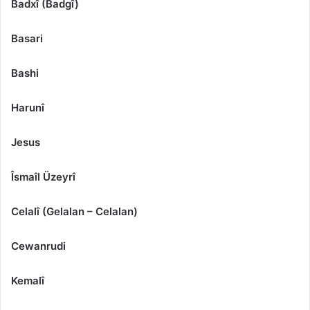
Badxî (Badgî)
Basari
Bashi
Harunî
Jesus
Îsmaîl Üzeyrî
Celalî (Gelalan – Celalan)
Cewanrudi
Kemalî