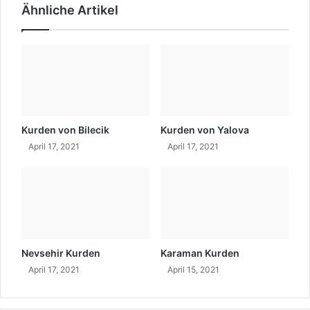
Ähnliche Artikel
u
e
r
i
d
n
i
d
s
e
t
r
a
T
n
ü
-
r
Kurden von Bilecik
Kurden von Yalova
R
k
April 17, 2021
April 17, 2021
o
e
j
i
h
i
l
a
t
Nevsehir Kurden
Karaman Kurden
)
April 17, 2021
April 15, 2021