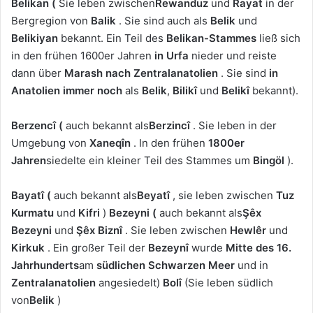
Belikan
(
Sie leben zwischen
Rewanduz
und
Rayat
in der
Bergregion von
Balik
. Sie sind auch als
Belik
und
Belikiyan
bekannt. Ein Teil des
Belikan-Stammes
ließ sich
in den frühen 1600er Jahren
in Urfa
nieder und reiste
dann über
Marash
nach Zentralanatolien
. Sie sind
in
Anatolien
immer noch
als
Belik
,
Bilikî
und
Belikî
bekannt).
Berzencî
(
auch bekannt als
Berzincî
. Sie leben in der
Umgebung von
Xaneqîn
. In den frühen
1800er
Jahren
siedelte ein kleiner Teil des Stammes um
Bingöl
).
Bayatî
(
auch bekannt als
Beyatî
, sie leben zwischen
Tuz
Kurmatu
und
Kifri
)
Bezeyni
(
auch bekannt als
Şêx
Bezeyni
und
Şêx Biznî
. Sie leben zwischen
Hewlêr
und
Kirkuk
. Ein großer Teil der
Bezeynî
wurde
Mitte des 16.
Jahrhunderts
am
südlichen Schwarzen Meer
und in
Zentralanatolien
angesiedelt)
Bolî
(Sie leben südlich
von
Belik
)