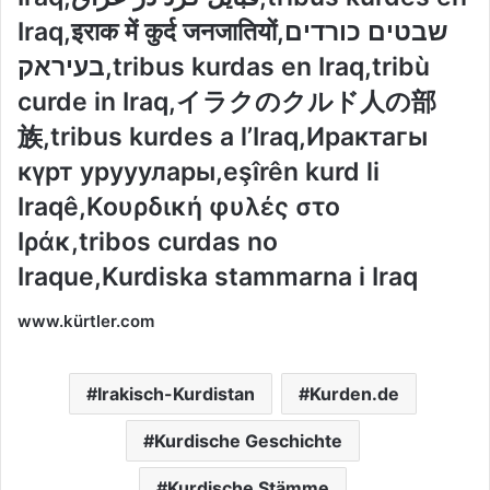
Iraq,इराक में कुर्द जनजातियों,שבטים כורדים
בעיראק,tribus kurdas en Iraq,tribù
curde in Iraq,イラクのクルド人の部
族,tribus kurdes a l’Iraq,Ирактагы
күрт урууулары,eşîrên kurd li
Iraqê,Κουρδική φυλές στο
Ιράκ,tribos curdas no
Iraque,Kurdiska stammarna i Iraq
www.kürtler.com
Irakisch-Kurdistan
Kurden.de
Kurdische Geschichte
Kurdische Stämme