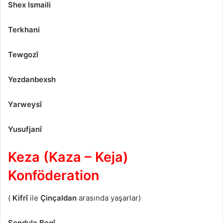
Shex Ismaili
Terkhani
Tewgozî
Yezdanbexsh
Yarweysî
Yusufjanî
Keza (Kaza – Keja)
Konföderation
(
Kifrî
ile
Çinçaldan
arasında yaşarlar)
Sendula Begî