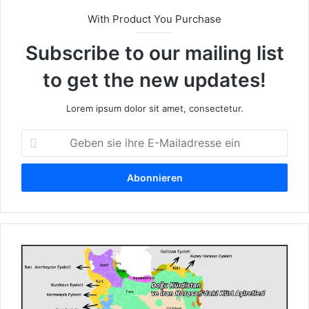
With Product You Purchase
Subscribe to our mailing list
to get the new updates!
Lorem ipsum dolor sit amet, consectetur.
G
e
b
e
n
s
i
e
K
i
u
h
r
r
d
e