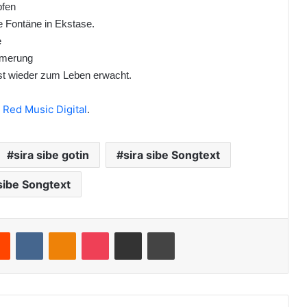
pfen
e Fontäne in Ekstase.
e
mmerung
st wieder zum Leben erwacht.
h
Red Music Digital
.
sira sibe gotin
sira sibe Songtext
 sibe Songtext
Reddit
VKontakte
Odnoklassniki
Pocket
Teile per E-Mail
Drucken