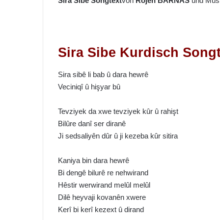
Sira Sibe Songtext
von
Rojen BARNAS
und Mus
Sira Sibe Kurdisch Songt
Sira sibê li bab û dara hewrê
Veciniqî û hişyar bû
Tevziyek da xwe tevziyek kûr û rahişt
Bilûre danî ser diranê
Ji sedsaliyên dûr û ji kezeba kûr sitira
Kaniya bin dara hewrê
Bi dengê bilurê re nehwirand
Hêstir werwirand melûl melûl
Dilê heyvaji kovanên xwere
Kerî bi kerî kezext û dirand