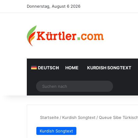
Donnerstag, August 6 2026
DEUTSCH
HOME
KURDISH SONGTEXT
Zufälliger Artikel
Suchen
nach
Startseite
/
Kurdish Songtext
/
Queue Sibe Türkisc
Kurdish Songtext