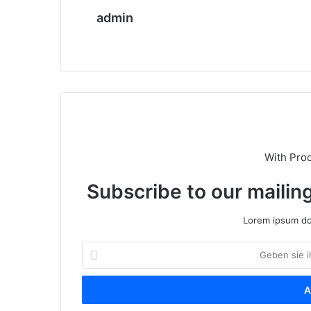
admin
We
bs
eit
e
With Pro
Subscribe to our mailing
Lorem ipsum dol
G
e
b
e
n