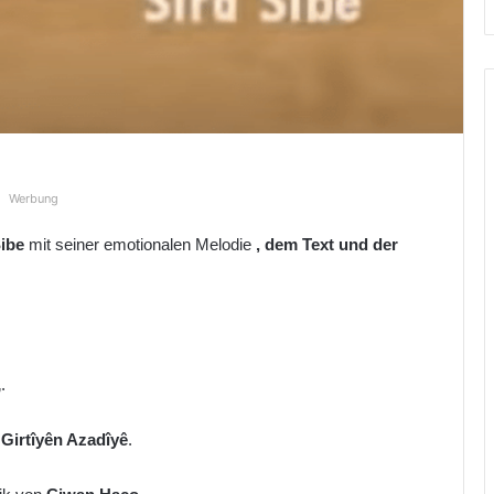
Werbung
Sibe
mit seiner emotionalen Melodie
, dem Text und der
„.
m
Girtîyên Azadîyê
.