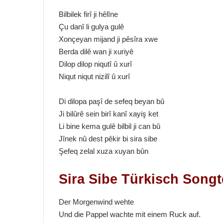
Bilbilek firî ji hêlîne
Çu danî li gulya gulê
Xonçeyan mijand ji pêsîra xwe
Berda dilê wan ji xuriyê
Dilop dilop niqutî û xurî
Niqut niqut nizilî û xurî
Di dilopa paşî de sefeq beyan bû
Ji bilûrê sein birî kanî xayiş ket
Li bine kema gulê bilbil ji can bû
Jînek nû dest pêkir bi sira sibe
Şefeq zelal xuza xuyan bûn
Sira Sibe Türkisch Songt
Der Morgenwind wehte
Und die Pappel wachte mit einem Ruck auf.