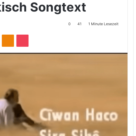
isch Songtext
0
41
1 Minute Lesezeit
ontakte
Odnoklassniki
Pocket