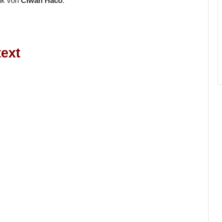
ik von
Ciwan Haco
.
ext