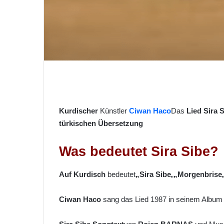
i
l
Kurdischer
Künstler
Ciwan Haco
Das
Lied Sira 
türkischen Übersetzung
Was bedeutet Sira Sibe?
Auf Kurdisch
bedeutet
„Sira Sibe
„
„Morgenbrise
Ciwan Haco
sang das Lied 1987 in seinem Albu