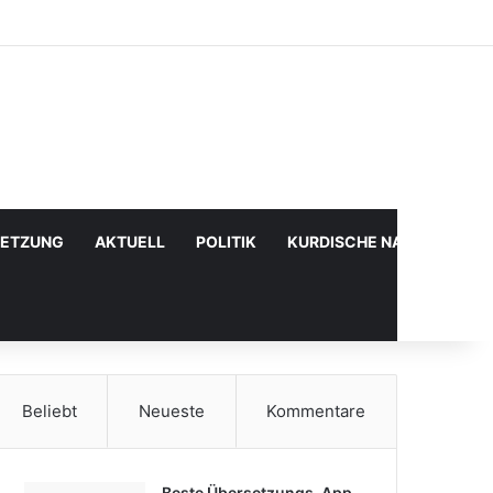
Facebook
X
YouTube
Instagram
Anmelden
Zufälliger Artikel
Sidebar
SETZUNG
AKTUELL
POLITIK
KURDISCHE NACHRICHTE
Beliebt
Neueste
Kommentare
Beste Übersetzungs-App,