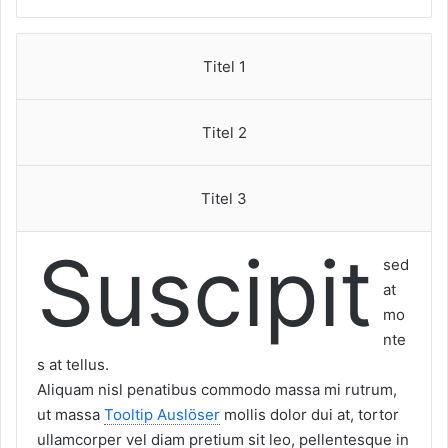
Titel 1
Titel 2
Titel 3
Suscipit
sed
at
mo
nte
s at tellus.
Aliquam nisl penatibus commodo massa mi rutrum,
ut massa
Tooltip Auslöser
mollis dolor dui at, tortor
ullamcorper vel diam pretium sit leo, pellentesque in