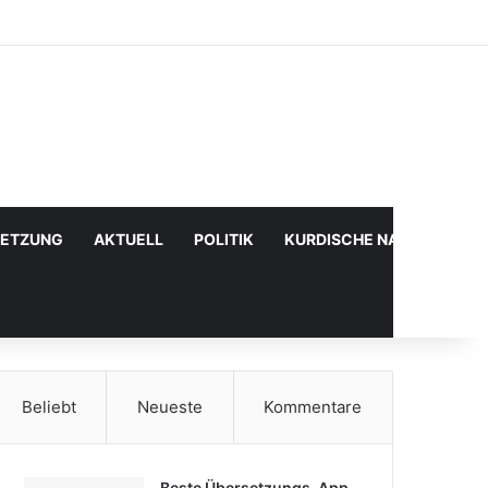
Facebook
X
YouTube
Instagram
Anmelden
Zufälliger Artikel
Sidebar
SETZUNG
AKTUELL
POLITIK
KURDISCHE NACHRICHTE
Beliebt
Neueste
Kommentare
Beste Übersetzungs-App,