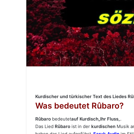
M
a
i
l
Kurdischer und türkischer Text des Liedes R
Was bedeutet Rûbaro?
Rûbaro
bedeutet
auf Kurdisch
„Ihr Fluss
„.
Das Lied
Rûbaro
ist in der
kurdischen
Musik a
haben das Lied aufgeführt.
Faruk Aydin
im Sti