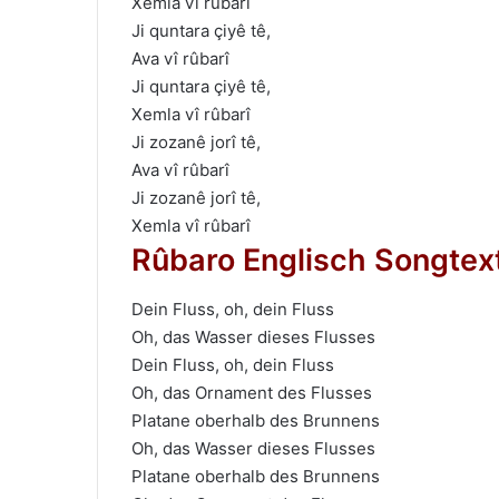
Xemla vî rûbarî
Ji quntara çiyê tê,
Ava vî rûbarî
Ji quntara çiyê tê,
Xemla vî rûbarî
Ji zozanê jorî tê,
Ava vî rûbarî
Ji zozanê jorî tê,
Xemla vî rûbarî
Rûbaro Englisch Songtex
Dein Fluss, oh, dein Fluss
Oh, das Wasser dieses Flusses
Dein Fluss, oh, dein Fluss
Oh, das Ornament des Flusses
Platane oberhalb des Brunnens
Oh, das Wasser dieses Flusses
Platane oberhalb des Brunnens