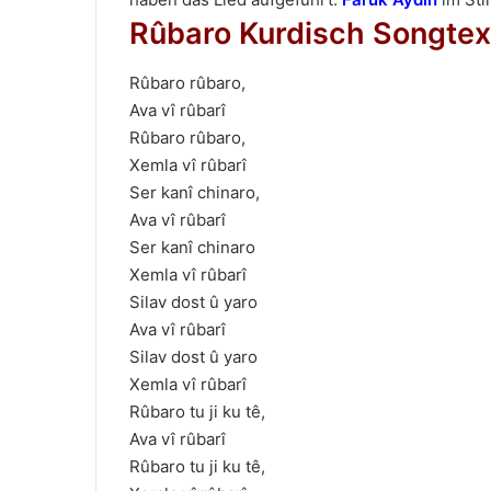
Rûbaro Kurdisch Songtex
Rûbaro rûbaro,
Ava vî rûbarî
Rûbaro rûbaro,
Xemla vî rûbarî
Ser kanî chinaro,
Ava vî rûbarî
Ser kanî chinaro
Xemla vî rûbarî
Silav dost û yaro
Ava vî rûbarî
Silav dost û yaro
Xemla vî rûbarî
Rûbaro tu ji ku tê,
Ava vî rûbarî
Rûbaro tu ji ku tê,