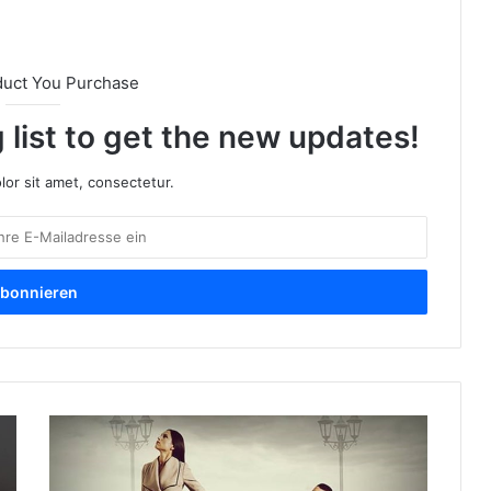
duct You Purchase
 list to get the new updates!
or sit amet, consectetur.
E
n
t