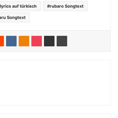
lyrics auf türkisch
rubaro Songtext
aru Songtext
Reddit
VKontakte
Odnoklassniki
Pocket
Teile per E-Mail
Drucken