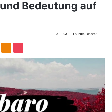
 und Bedeutung auf
0
93
1 Minute Lesezeit
ontakte
Odnoklassniki
Pocket