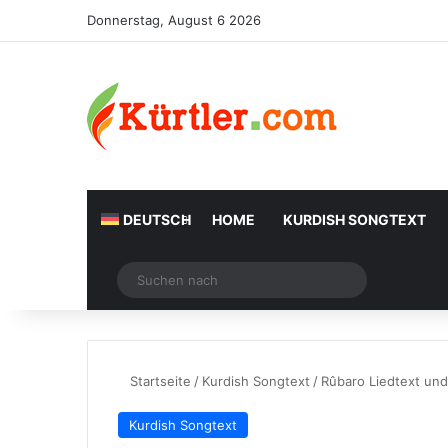
Donnerstag, August 6 2026
DEUTSCH
HOME
KURDISH SONGTEXT
Zufälliger Artikel
Suchen
nach
Startseite
/
Kurdish Songtext
/
Rûbaro Liedtext und
Kurdish Songtext