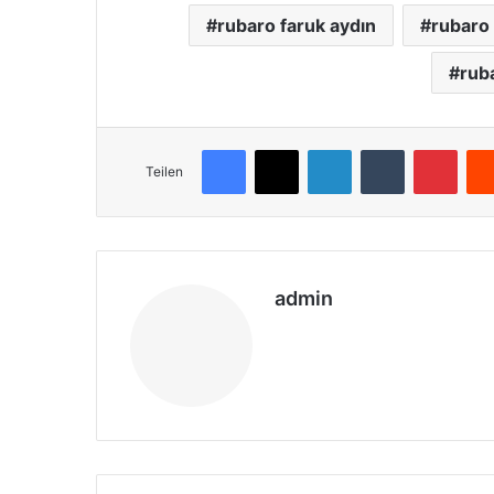
rubaro faruk aydın
rubaro 
rub
Facebook
X
LinkedIn
Tumblr
Pinterest
Teilen
admin
We
bs
eit
e