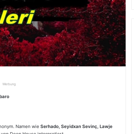
Werbung
ûbaro
nonym. Namen wie
Serhado, Seyidxan Sevinç
, Lawje
l von Deep House interpretiert.