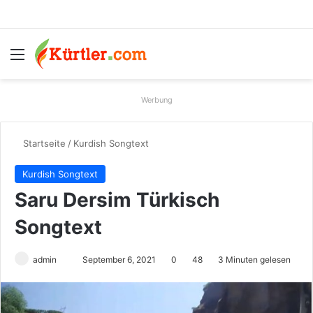
Menü
S
Werbung
Startseite
/
Kurdish Songtext
Kurdish Songtext
Saru Dersim Türkisch
Songtext
admin
S
September 6, 2021
0
48
3 Minuten gelesen
e
n
d