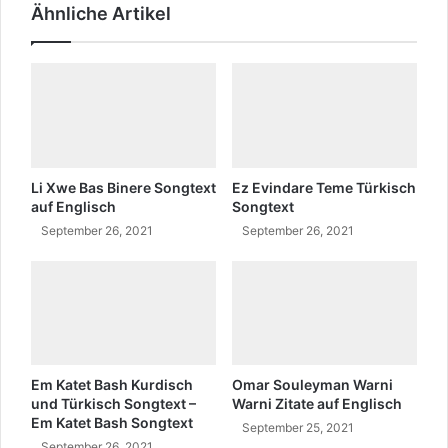
Ähnliche Artikel
i
u
n
s
b
t
a
r
y
i
d
e
i
r
n
t
s
e
Li Xwe Bas Binere Songtext
Ez Evindare Teme Türkisch
h
k
auf Englisch
Songtext
a
u
September 26, 2021
September 26, 2021
m
r
a
z
m
e
a
Z
T
i
ü
t
r
a
Em Katet Bash Kurdisch
Omar Souleyman Warni
k
t
und Türkisch Songtext –
Warni Zitate auf Englisch
i
e
Em Katet Bash Songtext
September 25, 2021
s
September 26, 2021