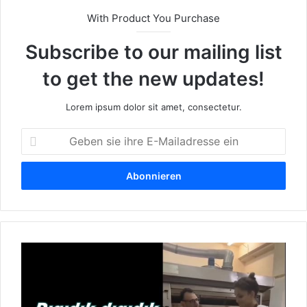
With Product You Purchase
Subscribe to our mailing list
to get the new updates!
Lorem ipsum dolor sit amet, consectetur.
G
e
b
e
n
s
i
e
D
i
i
h
g
r
i
e