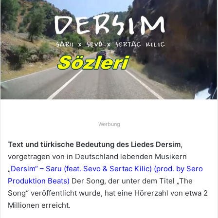
e
u
n
s
e
i
n
e
E
-
Werbung
M
a
Text und türkische Bedeutung des Liedes Dersim
,
i
vorgetragen von in Deutschland lebenden Musikern
l
„
Dersim“ – Saru (feat. Sevo & Sertac Kilic) (prod. by Sero
Produktion Beats)
Der Song, der unter dem Titel „The
Song“ veröffentlicht wurde, hat eine Hörerzahl von etwa 2
Millionen erreicht.