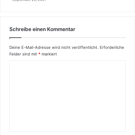
c
h
S
o
n
Schreibe einen Kommentar
g
t
e
Deine E-Mail-Adresse wird nicht veröffentlicht.
Erforderliche
x
Felder sind mit
*
markiert
t
K
o
m
m
e
n
t
a