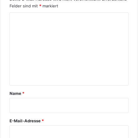
Felder sind mit
*
markiert
K
o
m
m
e
n
t
a
r
Name
*
*
E-Mail-Adresse
*