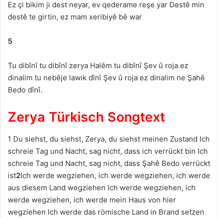
Ez çi bikim ji dest neyar, ev qederame reşe yar Destê min
destê te girtin, ez mam xeribiyê bê war
5
Tu dibînî tu dibînî zerya Halêm tu dibînî Şev û roja ez
dinalim tu nebêje lawik dînî Şev û roja ez dinalim ne Şahê
Bedo dînî.
Zerya Türkisch Songtext
1 Du siehst, du siehst, Zerya, du siehst meinen Zustand Ich
schreie Tag und Nacht, sag nicht, dass ich verrückt bin Ich
schreie Tag und Nacht, sag nicht, dass Şahê Bedo verrückt
ist
2
Ich werde wegziehen, ich werde wegziehen, ich werde
aus diesem Land wegziehen Ich werde wegziehen, ich
werde wegziehen, ich werde mein Haus von hier
wegziehen Ich werde das römische Land in Brand setzen