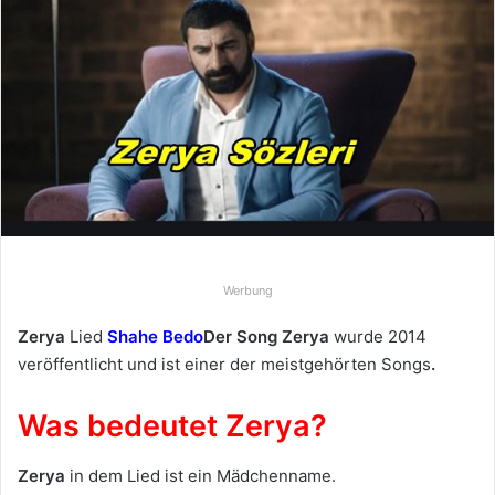
e
u
n
s
e
i
n
e
E
-
M
Werbung
a
Zerya
Lied
Shahe Bedo
Der Song Zerya
wurde 2014
i
veröffentlicht und ist einer der meistgehörten Songs
.
l
Was bedeutet Zerya?
Zerya
in dem Lied ist ein Mädchenname.