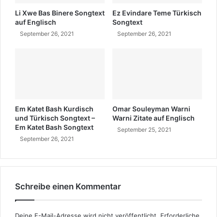
h
Li Xwe Bas Binere Songtext
Ez Evindare Teme Türkisch
auf Englisch
Songtext
September 26, 2021
September 26, 2021
Em Katet Bash Kurdisch
Omar Souleyman Warni
und Türkisch Songtext –
Warni Zitate auf Englisch
Em Katet Bash Songtext
September 25, 2021
September 26, 2021
Schreibe einen Kommentar
Deine E-Mail-Adresse wird nicht veröffentlicht.
Erforderliche