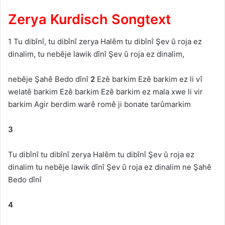
Zerya Kurdisch Songtext
1 Tu dibînî, tu dibînî zerya Halêm tu dibînî Şev û roja ez
dinalim, tu nebêje lawik dînî Şev û roja ez dinalim,
nebêje Şahê Bedo dînî
2
Ezê barkim Ezê barkim ez li vî
welatê barkim Ezê barkim Ezê barkim ez mala xwe li vir
barkim Agir berdim warê romê ji bonate tarûmarkim
3
Tu dibînî tu dibînî zerya Halêm tu dibînî Şev û roja ez
dinalim tu nebêje lawik dînî Şev û roja ez dinalim ne Şahê
Bedo dînî
4