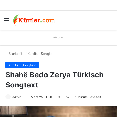
Menü
S
Werbung
Startseite
/
Kurdish Songtext
Kurdish Songtext
Shahê Bedo Zerya Türkisch
Songtext
admin
S
März 25, 2020
0
52
1 Minute Lesezeit
e
n
d