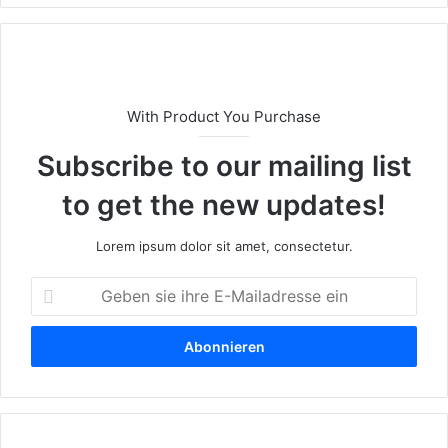
eit
e
With Product You Purchase
Subscribe to our mailing list
to get the new updates!
Lorem ipsum dolor sit amet, consectetur.
G
e
b
e
n
s
i
e