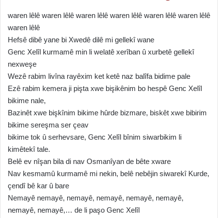
waren lêlê waren lêlê waren lêlê waren lêlê waren lêlê waren lêlê
waren lêlê
Hefsê dibê yane bi Xwedê dilê mi gellekî wane
Genc Xelîl kurmamê min li welatê xerîban û xurbetê gellekî
nexweşe
Wezê rabim livîna rayêxim ket ketê naz balîfa bidime pale
Ezê rabim kemera ji pişta xwe bişikênim bo hespê Genc Xelîl
bikime nale,
Bazinêt xwe bişkînim bikime hûrde bizmare, biskêt xwe bibirim
bikime sereşma ser çeav
bikime tok û serhevsare, Genc Xelîl bînim siwarbikim li
kimêtekî tale.
Belê ev nîşan bila di nav Osmanîyan de bête xware
Nav kesmamû kurmamê mi nekin, belê nebêjin siwarekî Kurde,
çendî bê kar û bare
Nemayê nemayê, nemayê, nemayê, nemayê, nemayê,
nemayê, nemayê,… de li paşo Genc Xelîl