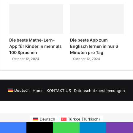
Die beste Mathe-Lern-
Die beste App zum
App für Kinder in mehr als
Englisch lernen in nur 6
100 Sprachen
Minuten pro Tag
Oktober 12, 2024
Oktober 12, 2024
Deutsch
Home
KONTAKT US
Datenschutzbestimmungen
Alanya Airport Transfers
madsalads.com
https://www.salonyjardinlospin
Deutsch
Türkçe
(
Türkisch
)