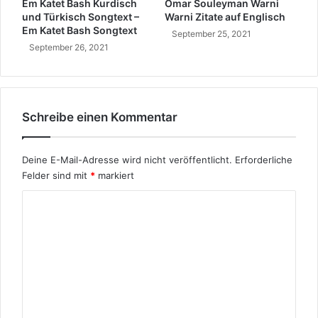
Em Katet Bash Kurdisch
Omar Souleyman Warni
e
und Türkisch Songtext –
Warni Zitate auf Englisch
b
Em Katet Bash Songtext
September 25, 2021
e
September 26, 2021
n
Schreibe einen Kommentar
Deine E-Mail-Adresse wird nicht veröffentlicht.
Erforderliche
Felder sind mit
*
markiert
K
o
m
m
e
n