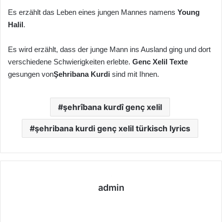
Es erzählt das Leben eines jungen Mannes namens
Young
Halil
.
Es wird erzählt, dass der junge Mann ins Ausland ging und dort
verschiedene Schwierigkeiten erlebte.
Genc Xelil Texte
gesungen von
Şehribana Kurdi
sind mit Ihnen.
şehrîbana kurdî genç xelil
şehribana kurdi genç xelil türkisch lyrics
admin
We
bs