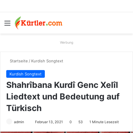
Menü
S
Werbung
Startseite
/
Kurdish Songtext
Kurdish Songtext
Shahrîbana Kurdî Genc Xelîl
Liedtext und Bedeutung auf
Türkisch
admin
S
Februar 13, 2021
0
53
1 Minute Lesezeit
e