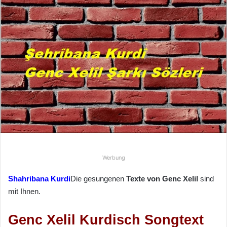
n
d
e
u
n
s
e
i
n
e
E
-
M
Werbung
a
i
Shahribana Kurdi
Die gesungenen
Texte von Genc Xelil
sind
l
mit Ihnen.
Genc Xelil Kurdisch Songtext