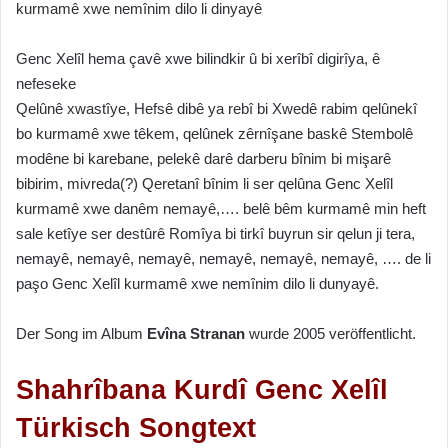
kurmamê xwe nemînim dilo li dinyayê
Genc Xelîl hema çavê xwe bilindkir û bi xerîbî digirîya, ê
nefeseke
Qelûnê xwastîye, Hefsê dibê ya rebî bi Xwedê rabim qelûnekî
bo kurmamê xwe têkem, qelûnek zêrnîşane baskê Stembolê
modêne bi karebane, pelekê darê darberu bînim bi mişarê
bibirim, mivreda(?) Qeretanî bînim li ser qelûna Genc Xelîl
kurmamê xwe danêm nemayê,…. belê bêm kurmamê min heft
sale ketîye ser destûrê Romîya bi tirkî buyrun sir qelun ji tera,
nemayê, nemayê, nemayê, nemayê, nemayê, nemayê, …. de li
paşo Genc Xelîl kurmamê xwe nemînim dilo li dunyayê.
Der Song im Album
Evîna Stranan
wurde 2005 veröffentlicht.
Shahrîbana Kurdî Genc Xelîl
Türkisch Songtext