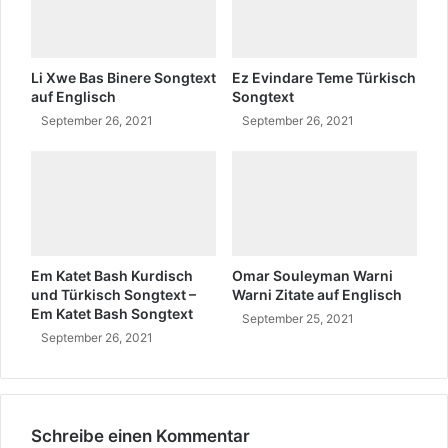
s
S
c
o
h
n
g
Li Xwe Bas Binere Songtext
Ez Evindare Teme Türkisch
t
auf Englisch
Songtext
e
September 26, 2021
September 26, 2021
x
t
T
ü
r
k
i
Em Katet Bash Kurdisch
Omar Souleyman Warni
s
und Türkisch Songtext –
Warni Zitate auf Englisch
c
Em Katet Bash Songtext
September 25, 2021
h
September 26, 2021
Schreibe einen Kommentar