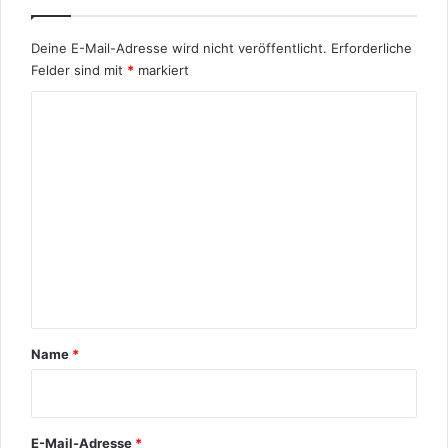
Deine E-Mail-Adresse wird nicht veröffentlicht.
Erforderliche
Felder sind mit
*
markiert
K
o
m
m
e
n
t
a
r
Name
*
*
E-Mail-Adresse
*