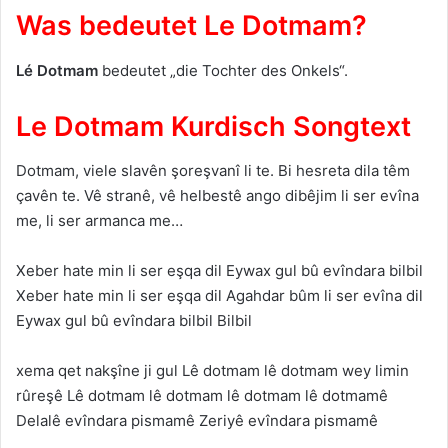
Was bedeutet Le Dotmam?
Lé
Dotmam
bedeutet „die Tochter des Onkels“.
Le Dotmam Kurdisch Songtext
Dotmam, viele slavên şoreşvanî li te. Bi hesreta dila têm
çavên te. Vê stranê, vê helbestê ango dibêjim li ser evîna
me, li ser armanca me…
Xeber hate min li ser eşqa dil Eywax gul bû evîndara bilbil
Xeber hate min li ser eşqa dil Agahdar bûm li ser evîna dil
Eywax gul bû evîndara bilbil Bilbil
xema qet nakşîne ji gul Lê dotmam lê dotmam wey limin
rûreşê Lê dotmam lê dotmam lê dotmam lê dotmamê
Delalê evîndara pismamê Zeriyê evîndara pismamê