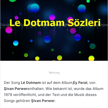
e
u
n
s
e
i
n
e
E
-
M
a
Werbung
i
l
Der Song
Lé Dotmam
ist auf dem Album
‚Ey Ferat
‚ von
Şivan Perwer
enthalten. Wie bekannt ist, wurde das Album
1978 veröffentlicht, und der Text und die Musik dieses
Songs gehören
Şivan Perwer
.