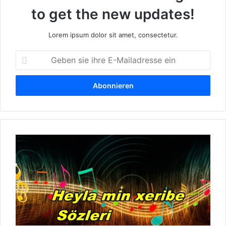
to get the new updates!
Lorem ipsum dolor sit amet, consectetur.
G
e
b
e
n
s
i
e
Ş
i
i
h
v
r
a
e
n
E
P
-
e
M
r
a
w
i