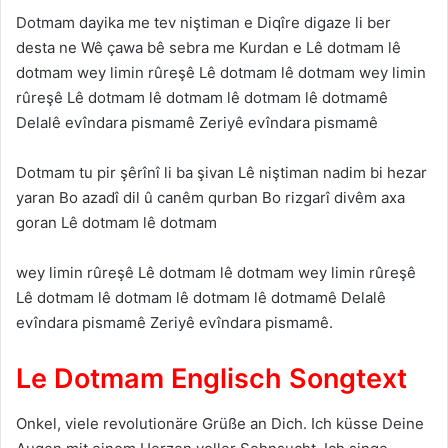
Dotmam dayika me tev niştiman e Diqîre digaze li ber
desta ne Wê çawa bê sebra me Kurdan e Lê dotmam lê
dotmam wey limin rûreşê Lê dotmam lê dotmam wey limin
rûreşê Lê dotmam lê dotmam lê dotmam lê dotmamê
Delalê evîndara pismamê Zeriyê evîndara pismamê
Dotmam tu pir şêrînî li ba şivan Lê niştiman nadim bi hezar
yaran Bo azadî dil û canêm qurban Bo rizgarî divêm axa
goran Lê dotmam lê dotmam
wey limin rûreşê Lê dotmam lê dotmam wey limin rûreşê
Lê dotmam lê dotmam lê dotmam lê dotmamê Delalê
evîndara pismamê Zeriyê evîndara pismamê.
Le Dotmam Englisch Songtext
Onkel, viele revolutionäre Grüße an Dich. Ich küsse Deine