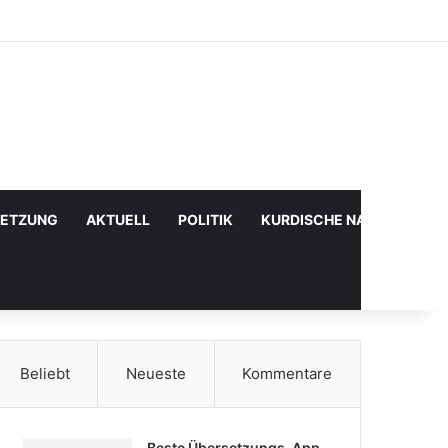
Facebook
X
YouTube
Instagram
Anmelden
Zufälliger Artikel
Sidebar
SETZUNG
AKTUELL
POLITIK
KURDISCHE NACHRICHTE
Beliebt
Neueste
Kommentare
Beste Übersetzungs-App,