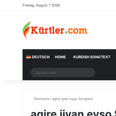
Freitag, August 7 2026
DEUTSCH
HOME
KURDISH SONGTEXT
Zufälliger Artikel
Suchen
nach
Startseite
/
agire jiyan eyşo Songtext
agire jiyan eyşo