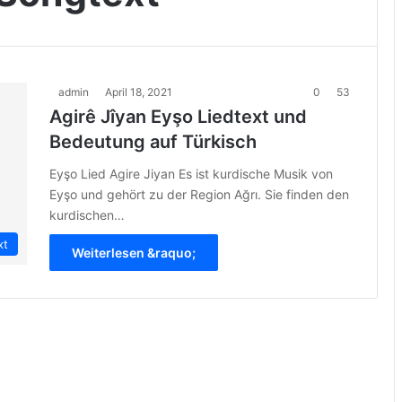
admin
April 18, 2021
0
53
Agirê Jîyan Eyşo Liedtext und
Bedeutung auf Türkisch
Eyşo Lied Agire Jiyan Es ist kurdische Musik von
Eyşo und gehört zu der Region Ağrı. Sie finden den
kurdischen…
xt
Weiterlesen &raquo;