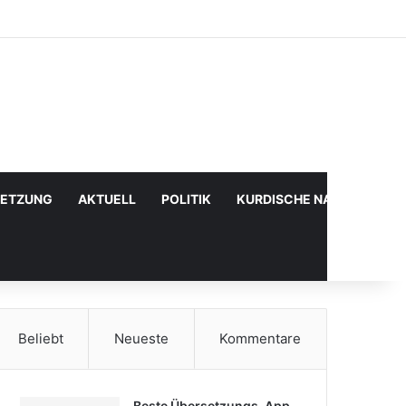
Facebook
X
YouTube
Instagram
Anmelden
Zufälliger Artikel
Sidebar
SETZUNG
AKTUELL
POLITIK
KURDISCHE NACHRICHTE
Beliebt
Neueste
Kommentare
Beste Übersetzungs-App,