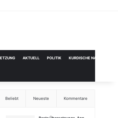
Facebook
X
YouTube
Instagram
Anmelden
Zufälliger Artikel
Sidebar
SETZUNG
AKTUELL
POLITIK
KURDISCHE NACHRICHTE
Beliebt
Neueste
Kommentare
Beste Übersetzungs-App,