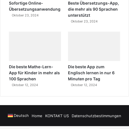
Sofortige Online-
Beste Übersetzungs-App,
Übersetzungsanwendung
die mehr als 90 Sprachen
unterstützt
Oktober 23, 2024
Oktober 23, 2024
Die beste Mathe-Lern-
Die beste App zum
App für Kinder in mehr als
Englisch lernen in nur 6
100 Sprachen
Minuten pro Tag
Oktober 12, 2024
Oktober 12, 2024
Deutsch
Home
KONTAKT US
Datenschutzbestimmungen
onusu Veren Siteler
https://www.salonyjardinlospinos.com/
https://oce