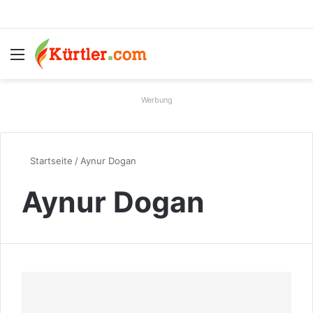
Menü
S
Werbung
Startseite
/
Aynur Dogan
Aynur Dogan