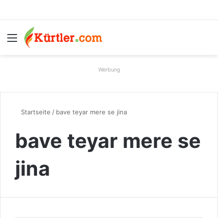
Menü
S
Werbung
Startseite
/
bave teyar mere se jina
bave teyar mere se
jina