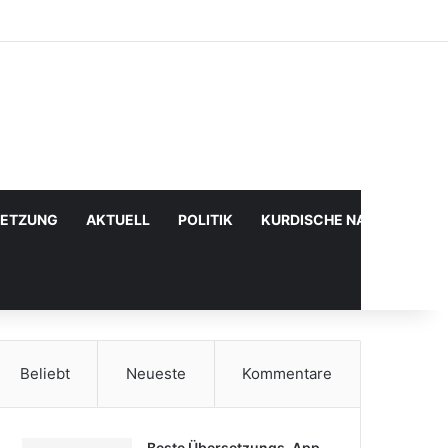
Facebook
X
YouTube
Instagram
Anmelden
Zufälliger Artikel
Sidebar
SETZUNG
AKTUELL
POLITIK
KURDISCHE NACHRICHTE
Beliebt
Neueste
Kommentare
Beste Übersetzungs-App,