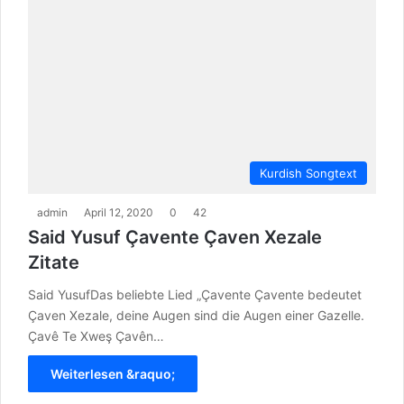
Kurdish Songtext
admin
April 12, 2020
0
42
Said Yusuf Çavente Çaven Xezale
Zitate
Said YusufDas beliebte Lied „Çavente Çavente bedeutet
Çaven Xezale, deine Augen sind die Augen einer Gazelle.
Çavê Te Xweş Çavên…
Weiterlesen &raquo;