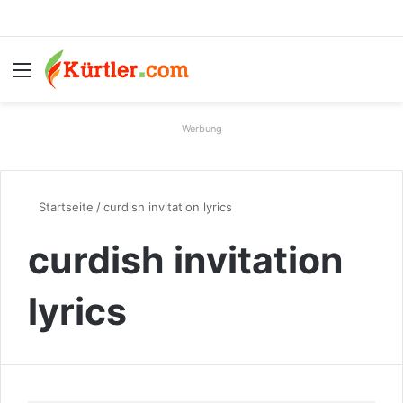
Menü
S
Werbung
Startseite
/
curdish invitation lyrics
curdish invitation
lyrics